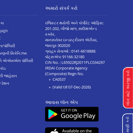
અમારો સંપર્ક કરો
િકા
રજિસ્ટર થયેલી અને કૉર્પોરેટ ઑફિસ:
201-202, બીજો માળ, સાઉથએન્ડ
િડ્યૂલ
સ્ક્વેર,
C
માનસરોવર ઇન્ડસ્ટ્રીયલ એરીયા,
જયપુર-302020
્ઝન/પૉલિસી
ગ્રાહક સેવાઓ :
0141-6618888
.
ારણની મિકેનિઝમ
વૉટ્સએપ:
91166-32180
અને એએમએલ પૉલિસી
CIN No. : L65922RJ2011PLC034297
IRDAI Corporate Agency
 કૉડ
લૉન માટે અરજી કરો
(Composite) Regn No.
ેની જાહેરાત
CA0537
્ડેશન
(Valid till 07-Dec-2026)
આવાસ લૉન એપ