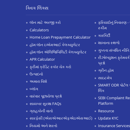
ક્વિક લિંક્સ
લૉન માટે અરજી કરો
ફરિયાદોનું નિવારણ - 
સ્કીમ
Calculators
કારકિર્દી
Home Loan Prepayment Calculator
શાખાના સ્થળો
હૉમ લૉન ઇએમઆઈ કેલક્યુલેટર
ગુપ્તતા સંબંધિત નીતિ
હૉમ લૉન એલિજિબિલિટી કેલક્યુલેટર
રીઝોલ્યુશન ફ્રેમવર્ક
APR Calculator
પ્રશ્નો
ફ્રીમાં ક્રેડિટ સ્કૉર ચેક કરો
ગ્રીન હૉમ
ઉત્પાદનો
સાઇટમેપ
અમારા વિશે
SMART ODR પોર્ટલ 
બ્લૉગ
લિંક
વારંવાર પૂછાયેલા પ્રશ્નો
SEBI Complaint Re
Platform
સાયબર સુરક્ષા FAQs
Resource
ગ્રાહકોની વાતો
Update KYC
સારફેસી (એસએઆરએફએઇએસઆઈ)
Insurance Services
નિયમો અને શરતો