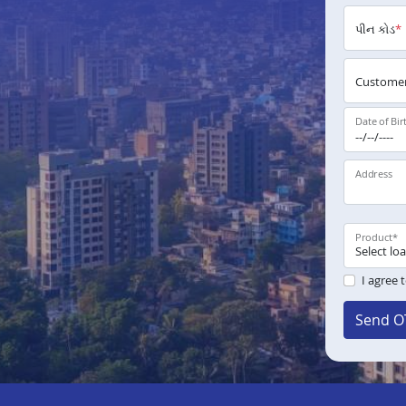
પીન કોડ
*
Customer
Date of Bir
Address
Product
*
I agree 
Send O