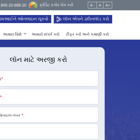
ક્રેડિટ સ્કૉર ચેક કરો
 1800-20-888-20
A -
A
A+
મઆઈને ઓનલાઇન ચૂકવો
લૉન એપને ડાઉનલૉડ કરો
અમારા વિશે
અમારો સંપર્ક કરો
રીફર કરો અને કમાણી કરો
લૉન માટે અરજી કરો
મ
*
*
મોબાઇલ નંબર
*