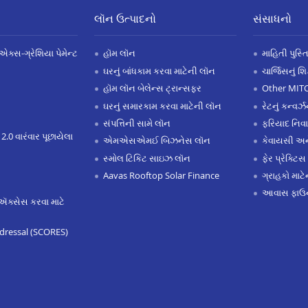
લૉન ઉત્પાદનો
સંસાધનો
એક્સ-ગ્રેશિયા પેમેન્ટ
હૉમ લૉન
માહિતી પુસ્ત
ઘરનું બાંધકામ કરવા માટેની લૉન
ચાર્જિસનું શ
હૉમ લૉન બેલેન્સ ટ્રાન્સફર
Other MIT
ઘરનું સમારકામ કરવા માટેની લૉન
રેટનું કન્વર
સંપત્તિની સામે લૉન
ફરિયાદ નિવ
 2.0 વારંવાર પૂછાયેલા
એમએસએમઈ બિઝનેસ લૉન
કેવાયસી 
સ્મોલ ટિકિટ સાઇઝ લૉન
ફેર પ્રેક્ટિસ
Aavas Rooftop Solar Finance
ગ્રાહકો માટ
આવાસ ફાઉન
ઍક્સેસ કરવા માટે
dressal (SCORES)