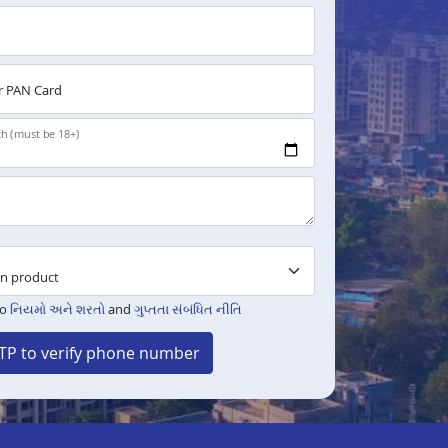
 PAN Card
th (must be 18+)
to
નિયમો અને શરતો
and
ગુપ્તતા સંબંધિત નીતિ
TP to verify phone number