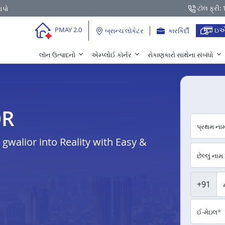
ટૉલ ફ્રી:
આપો
ઇએ
PMAY 2.0
બ્રાન્ચ લૉકેટર
કારકિર્દી
લૉન ઉત્પાદનો
એમ્પ્લોઈ કૉર્નર
રોકાણકારો સાથેના સંબંધો
OR
પ્રથમ ના
walior into Reality with Easy &
છેલ્લું નામ
+91
ઈ-મેઇલ
*