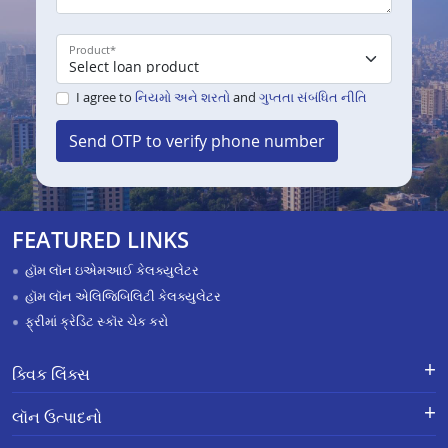
Product
*
I agree to
નિયમો અને શરતો
and
ગુપ્તતા સંબંધિત નીતિ
Send OTP to verify phone number
FEATURED LINKS
હૉમ લૉન ઇએમઆઈ કેલક્યુલેટર
હૉમ લૉન એલિજિબિલિટી કેલક્યુલેટર
ફ્રીમાં ક્રેડિટ સ્કૉર ચેક કરો
ક્વિક લિંક્સ
લૉન માટે અરજી કરો
ફરિયાદોનું નિવારણ - એક્સ-ગ્રેશિયા
લૉન ઉત્પાદનો
પેમેન્ટ સ્કીમ
APR Calculator