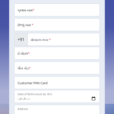
પ્રથમ નામ
*
છેલ્લું નામ
*
+91
મોબાઇલ નંબર
*
ઈ-મેઇલ
*
પીન કોડ
*
Customer PAN Card
Date of Birth (must be 18+)
Address