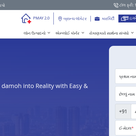
ટૉલ ફ્રી:
આપો
ઇએ
PMAY 2.0
બ્રાન્ચ લૉકેટર
કારકિર્દી
લૉન ઉત્પાદનો
એમ્પ્લોઈ કૉર્નર
રોકાણકારો સાથેના સંબંધો
પ્રથમ ના
damoh into Reality with Easy &
છેલ્લું નામ
+91
ઈ-મેઇલ
*