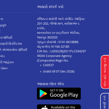
અમારો સંપર્ક કરો
િકા
રજિસ્ટર થયેલી અને કૉર્પોરેટ ઑફિસ:
201-202, બીજો માળ, સાઉથએન્ડ
િડ્યૂલ
સ્ક્વેર,
C
માનસરોવર ઇન્ડસ્ટ્રીયલ એરીયા,
જયપુર-302020
્ઝન/પૉલિસી
ગ્રાહક સેવાઓ :
0141-6618888
.
ારણની મિકેનિઝમ
વૉટ્સએપ:
91166-32180
અને એએમએલ પૉલિસી
CIN No. : L65922RJ2011PLC034297
IRDAI Corporate Agency
 કૉડ
લૉન માટે અરજી કરો
(Composite) Regn No.
ેની જાહેરાત
CA0537
્ડેશન
(Valid till 07-Dec-2026)
આવાસ લૉન એપ