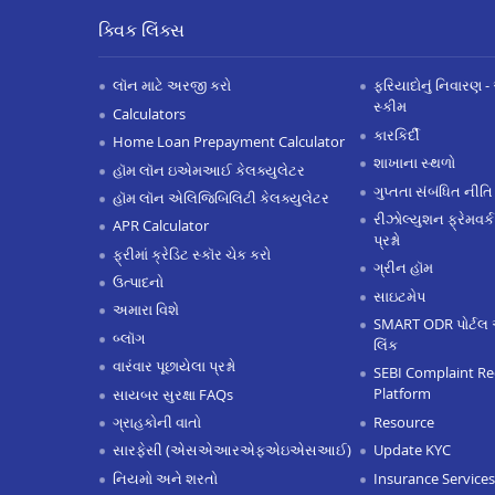
ક્વિક લિંક્સ
લૉન માટે અરજી કરો
ફરિયાદોનું નિવારણ - 
સ્કીમ
Calculators
કારકિર્દી
Home Loan Prepayment Calculator
શાખાના સ્થળો
હૉમ લૉન ઇએમઆઈ કેલક્યુલેટર
ગુપ્તતા સંબંધિત નીતિ
હૉમ લૉન એલિજિબિલિટી કેલક્યુલેટર
રીઝોલ્યુશન ફ્રેમવર્ક
APR Calculator
પ્રશ્નો
ફ્રીમાં ક્રેડિટ સ્કૉર ચેક કરો
ગ્રીન હૉમ
ઉત્પાદનો
સાઇટમેપ
અમારા વિશે
SMART ODR પોર્ટલ 
બ્લૉગ
લિંક
વારંવાર પૂછાયેલા પ્રશ્નો
SEBI Complaint Re
Platform
સાયબર સુરક્ષા FAQs
Resource
ગ્રાહકોની વાતો
Update KYC
સારફેસી (એસએઆરએફએઇએસઆઈ)
Insurance Services
નિયમો અને શરતો