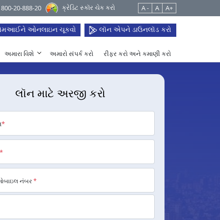
ક્રેડિટ સ્કૉર ચેક કરો
 1800-20-888-20
A -
A
A+
મઆઈને ઓનલાઇન ચૂકવો
લૉન એપને ડાઉનલૉડ કરો
અમારા વિશે
અમારો સંપર્ક કરો
રીફર કરો અને કમાણી કરો
લૉન માટે અરજી કરો
મ
*
*
મોબાઇલ નંબર
*