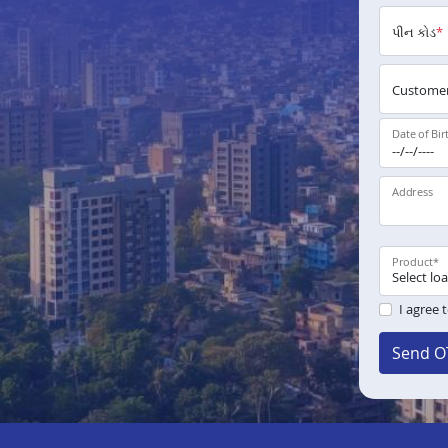
પીન કોડ
*
Customer
Date of Bir
Address
Product
*
I agree 
Send O