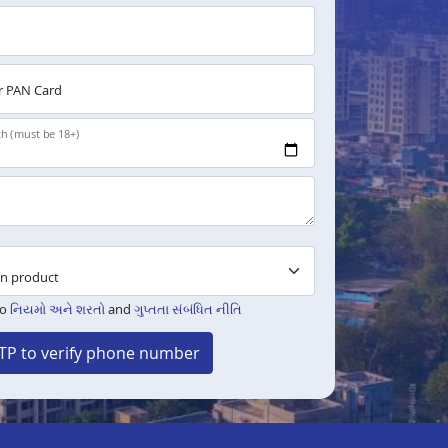
 PAN Card
th (must be 18+)
to
નિયમો અને શરતો
and
ગુપ્તતા સંબંધિત નીતિ
TP to verify phone number