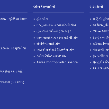
લૉન ઉત્પાદનો
સંસાધનો
એક્સ-ગ્રેશિયા પેમેન્ટ
હૉમ લૉન
માહિતી પુસ્ત
ઘરનું બાંધકામ કરવા માટેની લૉન
ચાર્જિસનું શ
હૉમ લૉન બેલેન્સ ટ્રાન્સફર
Other MIT
ઘરનું સમારકામ કરવા માટેની લૉન
રેટનું કન્વર
સંપત્તિની સામે લૉન
ફરિયાદ નિવ
 2.0 વારંવાર પૂછાયેલા
એમએસએમઈ બિઝનેસ લૉન
કેવાયસી 
સ્મોલ ટિકિટ સાઇઝ લૉન
ફેર પ્રેક્ટિસ
Aavas Rooftop Solar Finance
ગ્રાહકો માટ
આવાસ ફાઉન
ઍક્સેસ કરવા માટે
dressal (SCORES)