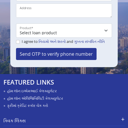
Address
Product
*
I agree to
નિયમો અને શરતો
and
ગુપ્તતા સંબંધિત નીતિ
Send OTP to verify phone number
FEATURED LINKS
હૉમ લૉન ઇએમઆઈ કેલક્યુલેટર
હૉમ લૉન એલિજિબિલિટી કેલક્યુલેટર
ફ્રીમાં ક્રેડિટ સ્કૉર ચેક કરો
ક્વિક લિંક્સ