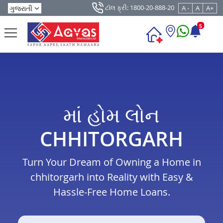
ટૉલ ફ્રી: 1800-20-888-20
A -
A
A+
5
માં હોમ લોન
CHHITORGARH
Turn Your Dream of Owning a Home in
chhitorgarh into Reality with Easy &
Hassle-Free Home Loans.