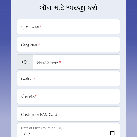
લૉન માટે અરજી કરો
પ્રથમ નામ
*
છેલ્લું નામ
*
+91
મોબાઇલ નંબર
*
ઈ-મેઇલ
*
પીન કોડ
*
Customer PAN Card
Date of Birth (must be 18+)