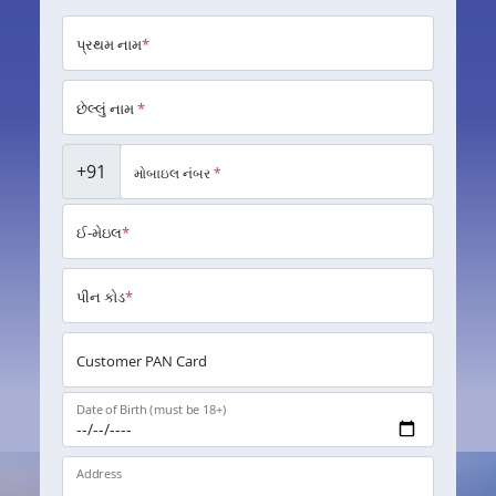
પ્રથમ નામ
*
છેલ્લું નામ
*
+91
મોબાઇલ નંબર
*
ઈ-મેઇલ
*
પીન કોડ
*
Customer PAN Card
Date of Birth (must be 18+)
Address