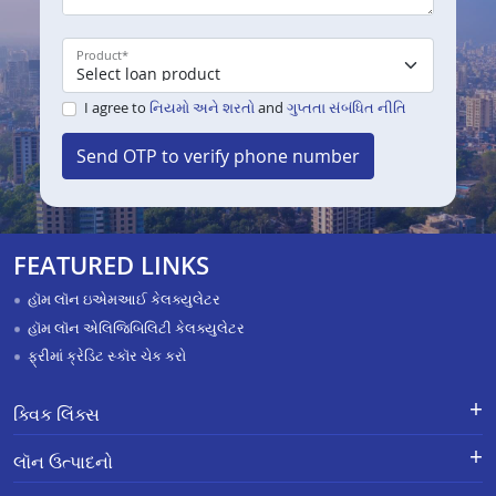
Product
*
I agree to
નિયમો અને શરતો
and
ગુપ્તતા સંબંધિત નીતિ
Send OTP to verify phone number
FEATURED LINKS
હૉમ લૉન ઇએમઆઈ કેલક્યુલેટર
હૉમ લૉન એલિજિબિલિટી કેલક્યુલેટર
ફ્રીમાં ક્રેડિટ સ્કૉર ચેક કરો
ક્વિક લિંક્સ
લૉન માટે અરજી કરો
ફરિયાદોનું નિવારણ - એક્સ-ગ્રેશિયા
લૉન ઉત્પાદનો
પેમેન્ટ સ્કીમ
APR Calculator