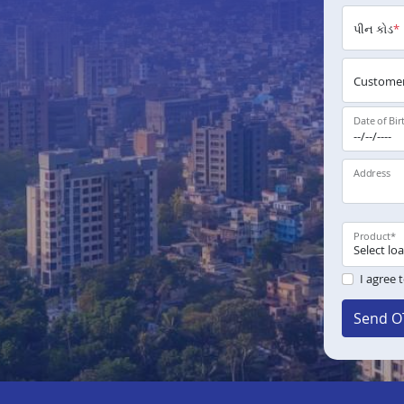
પીન કોડ
*
Customer
Date of Bir
Address
Product
*
I agree 
Send O