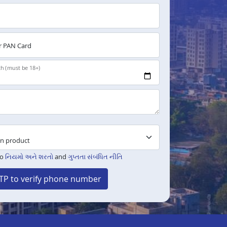
 PAN Card
th (must be 18+)
to
નિયમો અને શરતો
and
ગુપ્તતા સંબંધિત નીતિ
TP to verify phone number