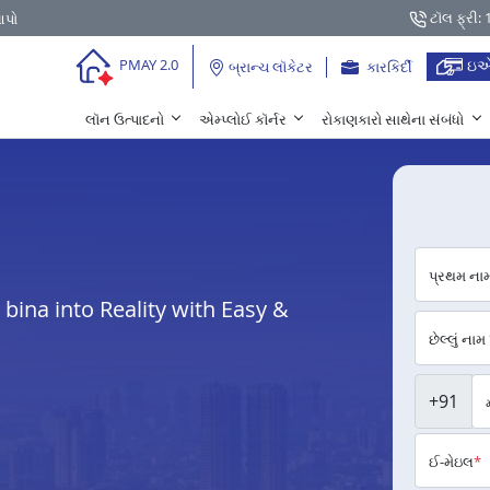
ટૉલ ફ્રી:
આપો
ઇએ
PMAY 2.0
બ્રાન્ચ લૉકેટર
કારકિર્દી
લૉન ઉત્પાદનો
એમ્પ્લોઈ કૉર્નર
રોકાણકારો સાથેના સંબંધો
પ્રથમ ના
ina into Reality with Easy &
છેલ્લું નામ
+91
ઈ-મેઇલ
*