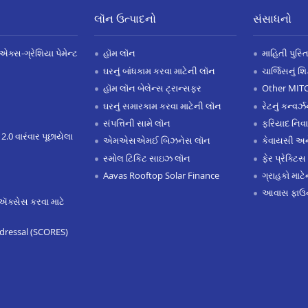
લૉન ઉત્પાદનો
સંસાધનો
એક્સ-ગ્રેશિયા પેમેન્ટ
હૉમ લૉન
માહિતી પુસ્ત
ઘરનું બાંધકામ કરવા માટેની લૉન
ચાર્જિસનું શ
હૉમ લૉન બેલેન્સ ટ્રાન્સફર
Other MIT
ઘરનું સમારકામ કરવા માટેની લૉન
રેટનું કન્વર
સંપત્તિની સામે લૉન
ફરિયાદ નિવ
 2.0 વારંવાર પૂછાયેલા
એમએસએમઈ બિઝનેસ લૉન
કેવાયસી 
સ્મોલ ટિકિટ સાઇઝ લૉન
ફેર પ્રેક્ટિસ
Aavas Rooftop Solar Finance
ગ્રાહકો માટ
આવાસ ફાઉન
ઍક્સેસ કરવા માટે
dressal (SCORES)