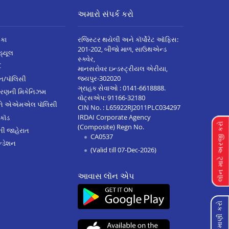
અમારો સંપર્ક કરો
િકા
રજિસ્ટર થયેલી અને કૉર્પોરેટ ઑફિસ:
201-202, બીજો માળ, સાઉથએન્ડ
િડ્યૂલ
સ્ક્વેર,
C
માનસરોવર ઇન્ડસ્ટ્રીયલ એરીયા,
જયપુર-302020
્ઝન/પૉલિસી
ગ્રાહક સેવાઓ :
0141-6618888
.
ારણની મિકેનિઝમ
વૉટ્સએપ:
91166-32180
અને એએમએલ પૉલિસી
CIN No. : L65922RJ2011PLC034297
IRDAI Corporate Agency
 કૉડ
લૉન માટે અરજી કરો
(Composite) Regn No.
ેની જાહેરાત
CA0537
્ડેશન
(Valid till 07-Dec-2026)
આવાસ લૉન એપ