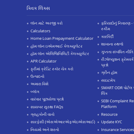
ક્વિક લિંક્સ
લૉન માટે અરજી કરો
ફરિયાદોનું નિવારણ - 
સ્કીમ
Calculators
કારકિર્દી
Home Loan Prepayment Calculator
શાખાના સ્થળો
હૉમ લૉન ઇએમઆઈ કેલક્યુલેટર
ગુપ્તતા સંબંધિત નીતિ
હૉમ લૉન એલિજિબિલિટી કેલક્યુલેટર
રીઝોલ્યુશન ફ્રેમવર્ક
APR Calculator
પ્રશ્નો
ફ્રીમાં ક્રેડિટ સ્કૉર ચેક કરો
ગ્રીન હૉમ
ઉત્પાદનો
સાઇટમેપ
અમારા વિશે
SMART ODR પોર્ટલ 
બ્લૉગ
લિંક
વારંવાર પૂછાયેલા પ્રશ્નો
SEBI Complaint Re
Platform
સાયબર સુરક્ષા FAQs
Resource
ગ્રાહકોની વાતો
Update KYC
સારફેસી (એસએઆરએફએઇએસઆઈ)
Insurance Services
નિયમો અને શરતો