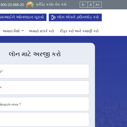
ક્રેડિટ સ્કૉર ચેક કરો
 1800-20-888-20
A -
A
A+
મઆઈને ઓનલાઇન ચૂકવો
લૉન એપને ડાઉનલૉડ કરો
અમારા વિશે
અમારો સંપર્ક કરો
રીફર કરો અને કમાણી કરો
લૉન માટે અરજી કરો
મ
*
*
મોબાઇલ નંબર
*