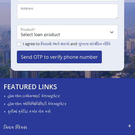
Address
Product
*
I agree to
નિયમો અને શરતો
and
ગુપ્તતા સંબંધિત નીતિ
Send OTP to verify phone number
FEATURED LINKS
હૉમ લૉન ઇએમઆઈ કેલક્યુલેટર
હૉમ લૉન એલિજિબિલિટી કેલક્યુલેટર
ફ્રીમાં ક્રેડિટ સ્કૉર ચેક કરો
ક્વિક લિંક્સ