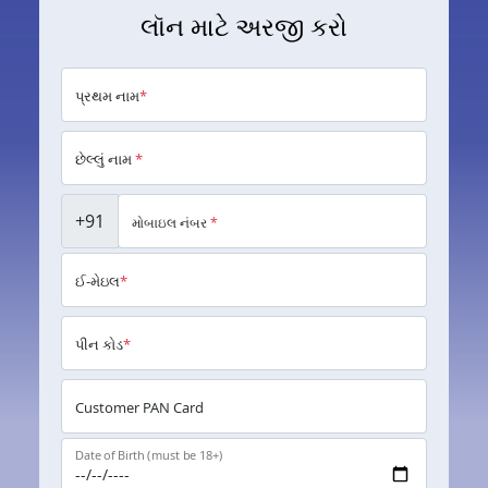
લૉન માટે અરજી કરો
પ્રથમ નામ
*
છેલ્લું નામ
*
+91
મોબાઇલ નંબર
*
ઈ-મેઇલ
*
પીન કોડ
*
Customer PAN Card
Date of Birth (must be 18+)