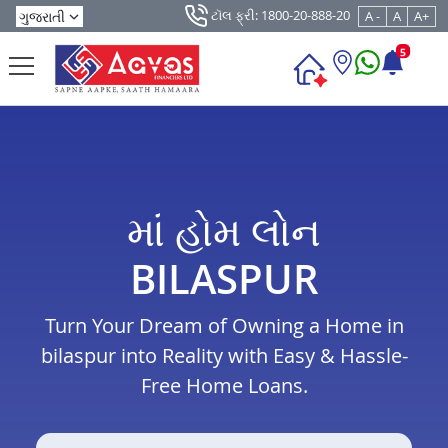
ટૉલ ફ્રી: 1800-20-888-20
A -
A
A+
5
માં હોમ લોન
BILASPUR
Turn Your Dream of Owning a Home in
bilaspur into Reality with Easy & Hassle-
Free Home Loans.