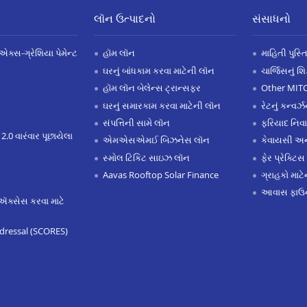
લૉન ઉત્પાદનો
સંસાધનો
એક્સ-ગ્રેશિયા પેમેન્ટ
હૉમ લૉન
માહિતી પુસ્ત
ઘરનું બાંધકામ કરવા માટેની લૉન
ચાર્જિસનું શ
હૉમ લૉન બેલેન્સ ટ્રાન્સફર
Other MIT
ઘરનું સમારકામ કરવા માટેની લૉન
રેટનું કન્વર
સંપત્તિની સામે લૉન
ફરિયાદ નિવ
 2.0 વારંવાર પૂછાયેલા
એમએસએમઈ બિઝનેસ લૉન
કેવાયસી 
સ્મોલ ટિકિટ સાઇઝ લૉન
ફેર પ્રેક્ટિસ
Aavas Rooftop Solar Finance
ગ્રાહકો માટ
આવાસ ફાઉન
ઍક્સેસ કરવા માટે
dressal (SCORES)