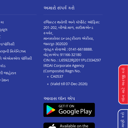
અમારો સંપર્ક કરો
િકા
રજિસ્ટર થયેલી અને કૉર્પોરેટ ઑફિસ:
201-202, બીજો માળ, સાઉથએન્ડ
િડ્યૂલ
સ્ક્વેર,
C
માનસરોવર ઇન્ડસ્ટ્રીયલ એરીયા,
જયપુર-302020
્ઝન/પૉલિસી
ગ્રાહક સેવાઓ :
0141-6618888
.
ારણની મિકેનિઝમ
વૉટ્સએપ:
91166-32180
અને એએમએલ પૉલિસી
CIN No. : L65922RJ2011PLC034297
IRDAI Corporate Agency
 કૉડ
લૉન માટે અરજી કરો
(Composite) Regn No.
ેની જાહેરાત
CA0537
્ડેશન
(Valid till 07-Dec-2026)
આવાસ લૉન એપ