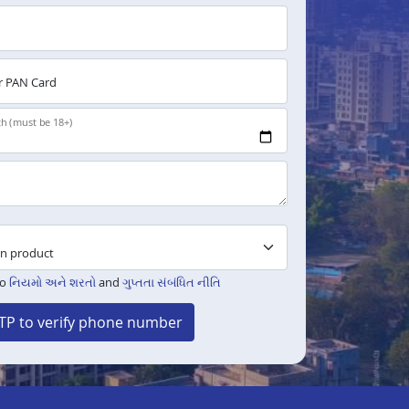
 PAN Card
th (must be 18+)
to
નિયમો અને શરતો
and
ગુપ્તતા સંબંધિત નીતિ
TP to verify phone number