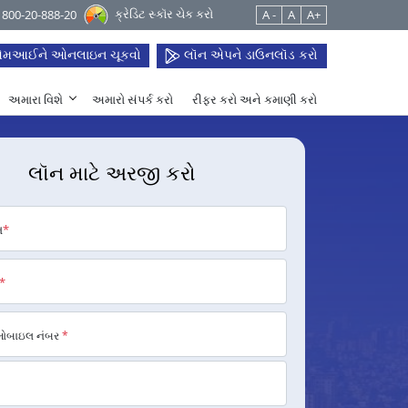
ક્રેડિટ સ્કૉર ચેક કરો
 1800-20-888-20
A -
A
A+
મઆઈને ઓનલાઇન ચૂકવો
લૉન એપને ડાઉનલૉડ કરો
અમારા વિશે
અમારો સંપર્ક કરો
રીફર કરો અને કમાણી કરો
લૉન માટે અરજી કરો
મ
*
*
મોબાઇલ નંબર
*