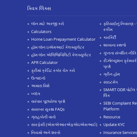
ક્વિક લિંક્સ
લૉન માટે અરજી કરો
ફરિયાદોનું નિવારણ - 
સ્કીમ
Calculators
કારકિર્દી
Home Loan Prepayment Calculator
શાખાના સ્થળો
હૉમ લૉન ઇએમઆઈ કેલક્યુલેટર
ગુપ્તતા સંબંધિત નીતિ
હૉમ લૉન એલિજિબિલિટી કેલક્યુલેટર
રીઝોલ્યુશન ફ્રેમવર્ક
APR Calculator
પ્રશ્નો
ફ્રીમાં ક્રેડિટ સ્કૉર ચેક કરો
ગ્રીન હૉમ
ઉત્પાદનો
સાઇટમેપ
અમારા વિશે
SMART ODR પોર્ટલ 
બ્લૉગ
લિંક
વારંવાર પૂછાયેલા પ્રશ્નો
SEBI Complaint Re
Platform
સાયબર સુરક્ષા FAQs
Resource
ગ્રાહકોની વાતો
Update KYC
સારફેસી (એસએઆરએફએઇએસઆઈ)
Insurance Services
નિયમો અને શરતો