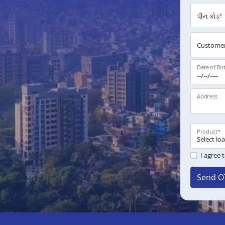
પીન કોડ
*
Customer
Date of Bir
Address
Product
*
I agree 
Send O