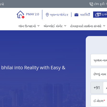
ટૉલ ફ્રી:
આપો
ઇએ
PMAY 2.0
બ્રાન્ચ લૉકેટર
કારકિર્દી
લૉન ઉત્પાદનો
એમ્પ્લોઈ કૉર્નર
રોકાણકારો સાથેના સંબંધો
પ્રથમ ના
hilai into Reality with Easy &
છેલ્લું નામ
+91
ઈ-મેઇલ
*