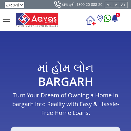
ટૉલ ફ્રી: 1800-20-888-20
A -
A
A+
5
માં હોમ લોન
BARGARH
Turn Your Dream of Owning a Home in
bargarh into Reality with Easy & Hassle-
Free Home Loans.