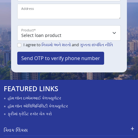
Address
Product
*
I agree to
નિયમો અને શરતો
and
ગુપ્તતા સંબંધિત નીતિ
Send OTP to verify phone number
FEATURED LINKS
હૉમ લૉન ઇએમઆઈ કેલક્યુલેટર
હૉમ લૉન એલિજિબિલિટી કેલક્યુલેટર
ફ્રીમાં ક્રેડિટ સ્કૉર ચેક કરો
ક્વિક લિંક્સ