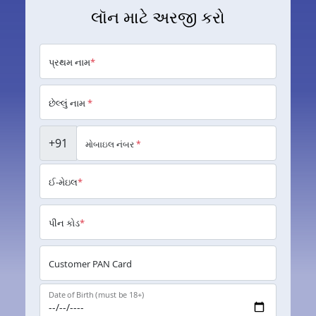
લૉન માટે અરજી કરો
પ્રથમ નામ
*
છેલ્લું નામ
*
+91
મોબાઇલ નંબર
*
ઈ-મેઇલ
*
પીન કોડ
*
Customer PAN Card
Date of Birth (must be 18+)