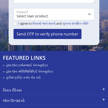
Product
*
I agree to
નિયમો અને શરતો
and
ગુપ્તતા સંબંધિત નીતિ
Send OTP to verify phone number
FEATURED LINKS
હૉમ લૉન ઇએમઆઈ કેલક્યુલેટર
હૉમ લૉન એલિજિબિલિટી કેલક્યુલેટર
ફ્રીમાં ક્રેડિટ સ્કૉર ચેક કરો
ક્વિક લિંક્સ
લૉન માટે અરજી કરો
ફરિયાદોનું નિવારણ - એક્સ-ગ્રેશિયા
લૉન ઉત્પાદનો
પેમેન્ટ સ્કીમ
APR Calculator