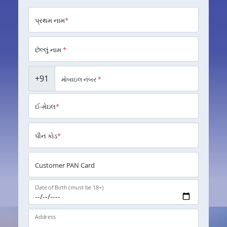
પ્રથમ નામ
*
છેલ્લું નામ
*
+91
મોબાઇલ નંબર
*
ઈ-મેઇલ
*
પીન કોડ
*
Customer PAN Card
Date of Birth (must be 18+)
Address