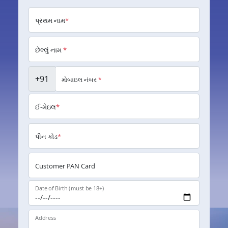
પ્રથમ નામ
*
છેલ્લું નામ
*
+91
મોબાઇલ નંબર
*
ઈ-મેઇલ
*
પીન કોડ
*
Customer PAN Card
Date of Birth (must be 18+)
Address