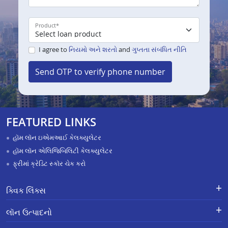
Product
*
I agree to
નિયમો અને શરતો
and
ગુપ્તતા સંબંધિત નીતિ
Send OTP to verify phone number
FEATURED LINKS
હૉમ લૉન ઇએમઆઈ કેલક્યુલેટર
હૉમ લૉન એલિજિબિલિટી કેલક્યુલેટર
ફ્રીમાં ક્રેડિટ સ્કૉર ચેક કરો
ક્વિક લિંક્સ
લૉન માટે અરજી કરો
ફરિયાદોનું નિવારણ - એક્સ-ગ્રેશિયા
લૉન ઉત્પાદનો
પેમેન્ટ સ્કીમ
APR Calculator