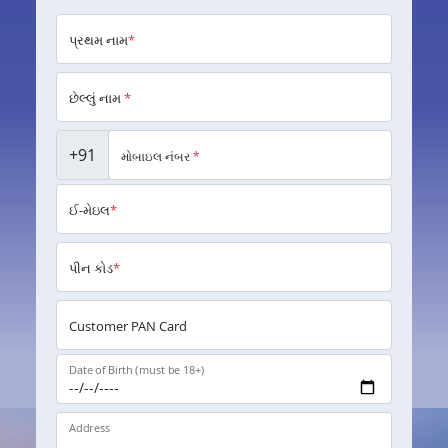
પ્રથમ નામ
*
છેલ્લું નામ
*
+91
મોબાઇલ નંબર
*
ઈ-મેઇલ
*
પીન કોડ
*
Customer PAN Card
Date of Birth (must be 18+)
Address