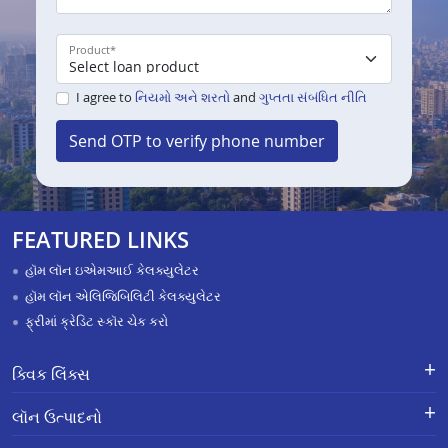
Product
*
I agree to
નિયમો અને શરતો
and
ગુપ્તતા સંબંધિત નીતિ
Send OTP to verify phone number
FEATURED LINKS
હૉમ લૉન ઇએમઆઈ કેલક્યુલેટર
હૉમ લૉન એલિજિબિલિટી કેલક્યુલેટર
ફ્રીમાં ક્રેડિટ સ્કૉર ચેક કરો
ક્વિક લિંક્સ
લૉન માટે અરજી કરો
ફરિયાદોનું નિવારણ - એક્સ-ગ્રેશિયા
લૉન ઉત્પાદનો
પેમેન્ટ સ્કીમ
APR Calculator