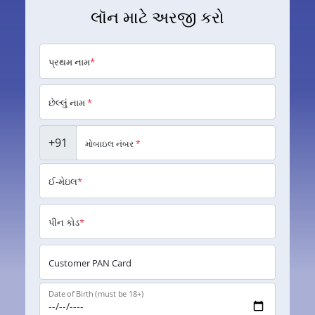
લૉન માટે અરજી કરો
પ્રથમ નામ
*
છેલ્લું નામ
*
+91
મોબાઇલ નંબર
*
ઈ-મેઇલ
*
પીન કોડ
*
Customer PAN Card
Date of Birth (must be 18+)