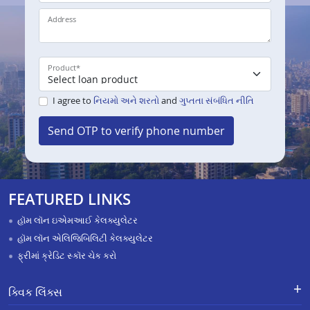
Address
Product
*
I agree to
નિયમો અને શરતો
and
ગુપ્તતા સંબંધિત નીતિ
Send OTP to verify phone number
FEATURED LINKS
હૉમ લૉન ઇએમઆઈ કેલક્યુલેટર
હૉમ લૉન એલિજિબિલિટી કેલક્યુલેટર
ફ્રીમાં ક્રેડિટ સ્કૉર ચેક કરો
ક્વિક લિંક્સ