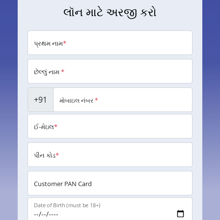
લૉન માટે અરજી કરો
પ્રથમ નામ
*
છેલ્લું નામ
*
+91
મોબાઇલ નંબર
*
ઈ-મેઇલ
*
પીન કોડ
*
Customer PAN Card
Date of Birth (must be 18+)