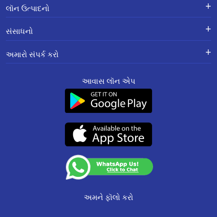
લૉન માટે અરજી કરો
ફરિયાદોનું નિવારણ - એક્સ-ગ્રેશિયા
લૉન ઉત્પાદનો
પેમેન્ટ સ્કીમ
APR Calculator
કારકિર્દી
હૉમ લૉન
Calculators
સંસાધનો
શાખાના સ્થળો
ઘરનું બાંધકામ કરવા માટેની લૉન
Home Loan Prepayment
માહિતી પુસ્તિકા
Calculator
ગુપ્તતા સંબંધિત નીતિ
હૉમ લૉન બેલેન્સ ટ્રાન્સફર
અમારો સંપર્ક કરો
ચાર્જિસનું શિડ્યૂલ
ઉત્પાદનો
રીઝોલ્યુશન ફ્રેમવર્ક 2.0 વારંવાર
ઘરનું સમારકામ કરવા માટેની લૉન
પૂછાયેલા પ્રશ્નો
રજિસ્ટર થયેલી અને કૉર્પોરેટ ઑફિસ:
Other MITC
અમારા વિશે
સંપત્તિની સામે લૉન
આવાસ લૉન એપ
201-202, બીજો માળ, સાઉથએન્ડ સ્ક્વેર,
ગ્રીન હૉમ
રેટનું કન્વર્ઝન/પૉલિસી
બ્લૉગ
એમએસએમઈ બિઝનેસ લૉન
માનસરોવર ઇન્ડસ્ટ્રીયલ એરીયા,
સાઇટમેપ
ફરિયાદ નિવારણની મિકેનિઝમ
વારંવાર પૂછાયેલા પ્રશ્નો
જયપુર-302020
સ્મોલ ટિકિટ સાઇઝ લૉન
SMART ODR પોર્ટલ ઍક્સેસ કરવા
ગ્રાહક સેવાઓ :
0141-6618888
.
કેવાયસી અને એએમએલ પૉલિસી
સાયબર સુરક્ષા FAQs
Aavas Rooftop Solar Finance
માટે લિંક
વૉટ્સએપ:
91166-32180
ફેર પ્રેક્ટિસ કૉડ
ગ્રાહકોની વાતો
CIN No. : L65922RJ2011PLC034297
SEBI Complaint Redressal
ગ્રાહકો માટેની જાહેરાત
સારફેસી
IRDAI Corporate Agency (Composite) Regn No.
(SCORES) Platform
(એસએઆરએફએઇએસઆઈ)
CA0537
આવાસ ફાઉન્ડેશન
Resource
નિયમો અને શરતો
(Valid till 07-Dec-2026)
Update KYC
NACH Mandate Process
Insurance Services
અમને ફૉલો કરો