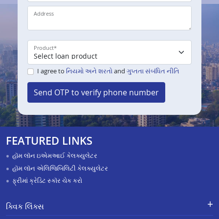
Address
Product
*
I agree to
નિયમો અને શરતો
and
ગુપ્તતા સંબંધિત નીતિ
Send OTP to verify phone number
FEATURED LINKS
હૉમ લૉન ઇએમઆઈ કેલક્યુલેટર
હૉમ લૉન એલિજિબિલિટી કેલક્યુલેટર
ફ્રીમાં ક્રેડિટ સ્કૉર ચેક કરો
ક્વિક લિંક્સ