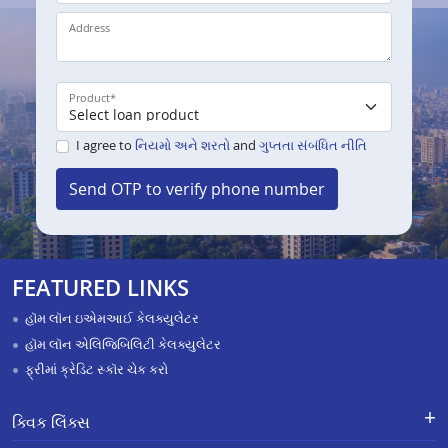
Address
Product
*
I agree to
નિયમો અને શરતો
and
ગુપ્તતા સંબંધિત નીતિ
Send OTP to verify phone number
FEATURED LINKS
હૉમ લૉન ઇએમઆઈ કેલક્યુલેટર
હૉમ લૉન એલિજિબિલિટી કેલક્યુલેટર
ફ્રીમાં ક્રેડિટ સ્કૉર ચેક કરો
ક્વિક લિંક્સ