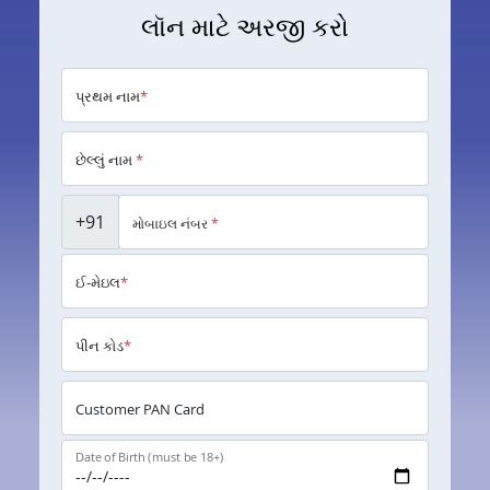
લૉન માટે અરજી કરો
પ્રથમ નામ
*
છેલ્લું નામ
*
+91
મોબાઇલ નંબર
*
ઈ-મેઇલ
*
પીન કોડ
*
Customer PAN Card
Date of Birth (must be 18+)