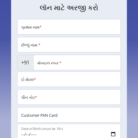
લૉન માટે અરજી કરો
પ્રથમ નામ
*
છેલ્લું નામ
*
+91
મોબાઇલ નંબર
*
ઈ-મેઇલ
*
પીન કોડ
*
Customer PAN Card
Date of Birth (must be 18+)