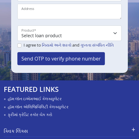
Address
Product
*
I agree to
નિયમો અને શરતો
and
ગુપ્તતા સંબંધિત નીતિ
Send OTP to verify phone number
FEATURED LINKS
હૉમ લૉન ઇએમઆઈ કેલક્યુલેટર
હૉમ લૉન એલિજિબિલિટી કેલક્યુલેટર
ફ્રીમાં ક્રેડિટ સ્કૉર ચેક કરો
ક્વિક લિંક્સ