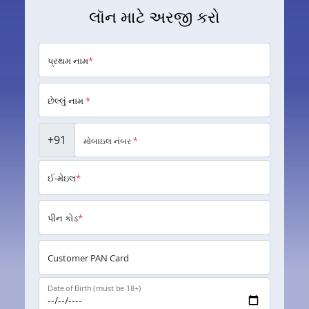
લૉન માટે અરજી કરો
પ્રથમ નામ
*
છેલ્લું નામ
*
+91
મોબાઇલ નંબર
*
ઈ-મેઇલ
*
પીન કોડ
*
Customer PAN Card
Date of Birth (must be 18+)