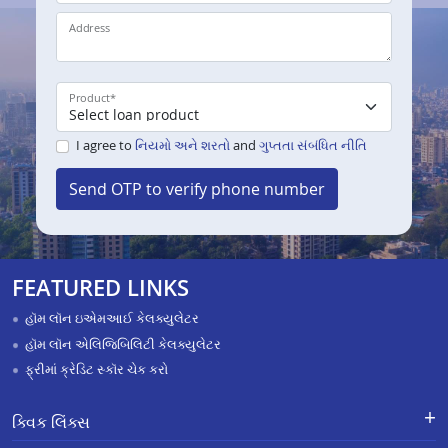
Address
Product
*
I agree to
નિયમો અને શરતો
and
ગુપ્તતા સંબંધિત નીતિ
Send OTP to verify phone number
FEATURED LINKS
હૉમ લૉન ઇએમઆઈ કેલક્યુલેટર
હૉમ લૉન એલિજિબિલિટી કેલક્યુલેટર
ફ્રીમાં ક્રેડિટ સ્કૉર ચેક કરો
ક્વિક લિંક્સ