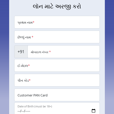
લૉન માટે અરજી કરો
પ્રથમ નામ
*
છેલ્લું નામ
*
+91
મોબાઇલ નંબર
*
ઈ-મેઇલ
*
પીન કોડ
*
Customer PAN Card
Date of Birth (must be 18+)