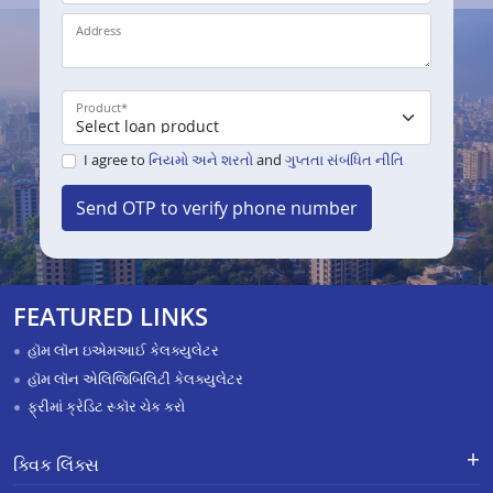
Address
Product
*
I agree to
નિયમો અને શરતો
and
ગુપ્તતા સંબંધિત નીતિ
Send OTP to verify phone number
FEATURED LINKS
હૉમ લૉન ઇએમઆઈ કેલક્યુલેટર
હૉમ લૉન એલિજિબિલિટી કેલક્યુલેટર
ફ્રીમાં ક્રેડિટ સ્કૉર ચેક કરો
ક્વિક લિંક્સ