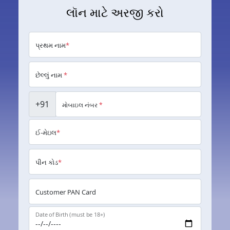
લૉન માટે અરજી કરો
પ્રથમ નામ
*
છેલ્લું નામ
*
+91
મોબાઇલ નંબર
*
ઈ-મેઇલ
*
પીન કોડ
*
Customer PAN Card
Date of Birth (must be 18+)