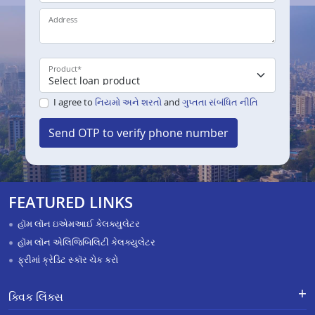
Address
Product
*
I agree to
નિયમો અને શરતો
and
ગુપ્તતા સંબંધિત નીતિ
Send OTP to verify phone number
FEATURED LINKS
હૉમ લૉન ઇએમઆઈ કેલક્યુલેટર
હૉમ લૉન એલિજિબિલિટી કેલક્યુલેટર
ફ્રીમાં ક્રેડિટ સ્કૉર ચેક કરો
ક્વિક લિંક્સ