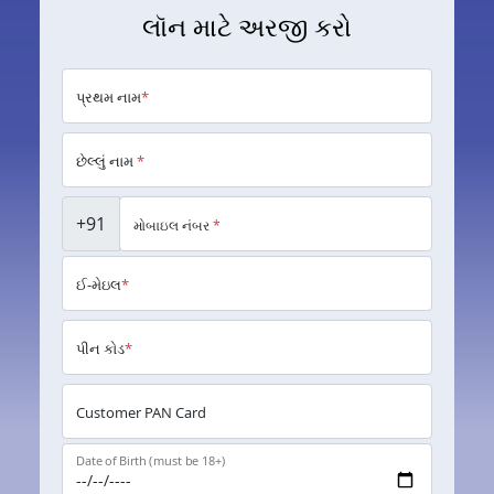
લૉન માટે અરજી કરો
પ્રથમ નામ
*
છેલ્લું નામ
*
+91
મોબાઇલ નંબર
*
ઈ-મેઇલ
*
પીન કોડ
*
Customer PAN Card
Date of Birth (must be 18+)