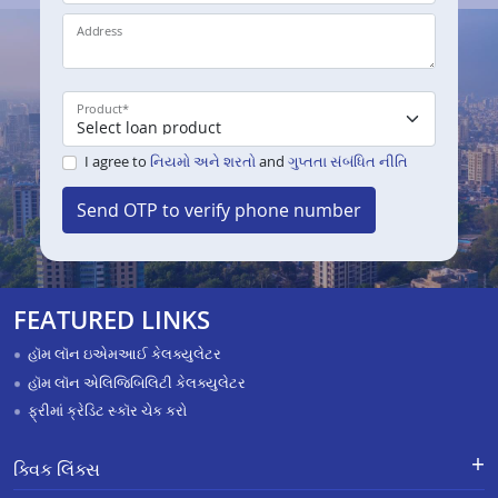
Address
Product
*
I agree to
નિયમો અને શરતો
and
ગુપ્તતા સંબંધિત નીતિ
Send OTP to verify phone number
FEATURED LINKS
હૉમ લૉન ઇએમઆઈ કેલક્યુલેટર
હૉમ લૉન એલિજિબિલિટી કેલક્યુલેટર
ફ્રીમાં ક્રેડિટ સ્કૉર ચેક કરો
ક્વિક લિંક્સ