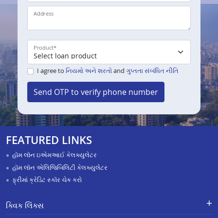
Address
Product
*
I agree to
નિયમો અને શરતો
and
ગુપ્તતા સંબંધિત નીતિ
Send OTP to verify phone number
FEATURED LINKS
હૉમ લૉન ઇએમઆઈ કેલક્યુલેટર
હૉમ લૉન એલિજિબિલિટી કેલક્યુલેટર
ફ્રીમાં ક્રેડિટ સ્કૉર ચેક કરો
ક્વિક લિંક્સ