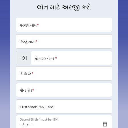
લૉન માટે અરજી કરો
પ્રથમ નામ
*
છેલ્લું નામ
*
+91
મોબાઇલ નંબર
*
ઈ-મેઇલ
*
પીન કોડ
*
Customer PAN Card
Date of Birth (must be 18+)