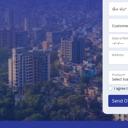
પીન કોડ
*
Customer
Date of Bir
Address
Product
*
I agree 
Send O