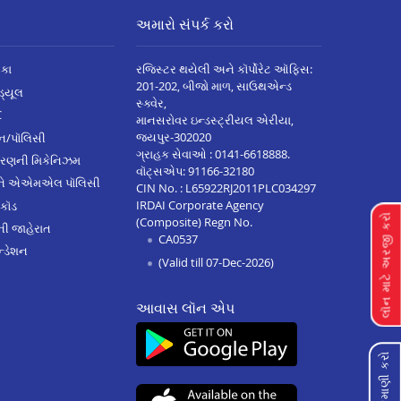
અમારો સંપર્ક કરો
િકા
રજિસ્ટર થયેલી અને કૉર્પોરેટ ઑફિસ:
201-202, બીજો માળ, સાઉથએન્ડ
િડ્યૂલ
સ્ક્વેર,
C
માનસરોવર ઇન્ડસ્ટ્રીયલ એરીયા,
જયપુર-302020
્ઝન/પૉલિસી
ગ્રાહક સેવાઓ :
0141-6618888
.
ારણની મિકેનિઝમ
વૉટ્સએપ:
91166-32180
અને એએમએલ પૉલિસી
CIN No. : L65922RJ2011PLC034297
IRDAI Corporate Agency
 કૉડ
લૉન માટે અરજી કરો
(Composite) Regn No.
ેની જાહેરાત
CA0537
્ડેશન
(Valid till 07-Dec-2026)
આવાસ લૉન એપ