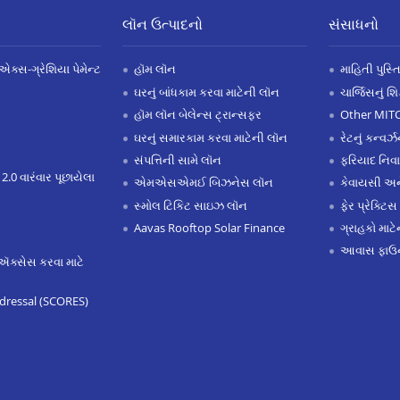
લૉન ઉત્પાદનો
સંસાધનો
એક્સ-ગ્રેશિયા પેમેન્ટ
હૉમ લૉન
માહિતી પુસ્ત
ઘરનું બાંધકામ કરવા માટેની લૉન
ચાર્જિસનું શ
હૉમ લૉન બેલેન્સ ટ્રાન્સફર
Other MIT
ઘરનું સમારકામ કરવા માટેની લૉન
રેટનું કન્વર
સંપત્તિની સામે લૉન
ફરિયાદ નિવ
 2.0 વારંવાર પૂછાયેલા
એમએસએમઈ બિઝનેસ લૉન
કેવાયસી 
સ્મોલ ટિકિટ સાઇઝ લૉન
ફેર પ્રેક્ટિસ
Aavas Rooftop Solar Finance
ગ્રાહકો માટ
આવાસ ફાઉન
ઍક્સેસ કરવા માટે
dressal (SCORES)