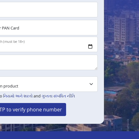
 PAN Card
th (must be 18+)
to
નિયમો અને શરતો
and
ગુપ્તતા સંબંધિત નીતિ
TP to verify phone number