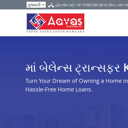
હૉમ લૉન માટે
+91 9706128128
પર મિસ્ડ કૉલ 
માં બેલેન્સ ટ્રાન્સફ
Turn Your Dream of Owning a Home in k
Hassle-Free Home Loans.