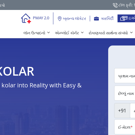
ટૉલ ફ્રી:
આપો
ઇએ
PMAY 2.0
બ્રાન્ચ લૉકેટર
કારકિર્દી
લૉન ઉત્પાદનો
એમ્પ્લોઈ કૉર્નર
રોકાણકારો સાથેના સંબંધો
ર KOLAR
પ્રથમ ના
olar into Reality with Easy &
છેલ્લું નામ
+91
ઈ-મેઇલ
*