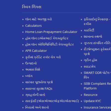
ક્વિક લિંક્સ
લૉન માટે અરજી કરો
ફરિયાદોનું નિવારણ - 
સ્કીમ
Calculators
કારકિર્દી
Home Loan Prepayment Calculator
શાખાના સ્થળો
હૉમ લૉન ઇએમઆઈ કેલક્યુલેટર
ગુપ્તતા સંબંધિત નીતિ
હૉમ લૉન એલિજિબિલિટી કેલક્યુલેટર
રીઝોલ્યુશન ફ્રેમવર્ક
APR Calculator
પ્રશ્નો
ફ્રીમાં ક્રેડિટ સ્કૉર ચેક કરો
ગ્રીન હૉમ
ઉત્પાદનો
સાઇટમેપ
અમારા વિશે
SMART ODR પોર્ટલ 
બ્લૉગ
લિંક
વારંવાર પૂછાયેલા પ્રશ્નો
SEBI Complaint Re
Platform
સાયબર સુરક્ષા FAQs
Resource
ગ્રાહકોની વાતો
Update KYC
સારફેસી (એસએઆરએફએઇએસઆઈ)
Insurance Services
નિયમો અને શરતો