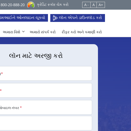
ક્રેડિટ સ્કૉર ચેક કરો
 1800-20-888-20
A -
A
A+
મઆઈને ઓનલાઇન ચૂકવો
લૉન એપને ડાઉનલૉડ કરો
અમારા વિશે
અમારો સંપર્ક કરો
રીફર કરો અને કમાણી કરો
લૉન માટે અરજી કરો
મ
*
*
મોબાઇલ નંબર
*