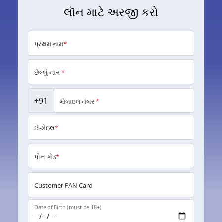
લૉન માટે અરજી કરો
પ્રથમ નામ
*
છેલ્લું નામ
*
+91
મોબાઇલ નંબર
*
ઈ-મેઇલ
*
પીન કોડ
*
Customer PAN Card
Date of Birth (must be 18+)