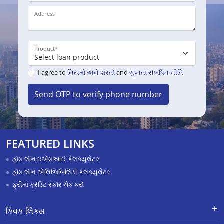
Address
Product
*
I agree to
નિયમો અને શરતો
and
ગુપ્તતા સંબંધિત નીતિ
Send OTP to verify phone number
FEATURED LINKS
હૉમ લૉન ઇએમઆઈ કેલક્યુલેટર
હૉમ લૉન એલિજિબિલિટી કેલક્યુલેટર
ફ્રીમાં ક્રેડિટ સ્કૉર ચેક કરો
ક્વિક લિંક્સ