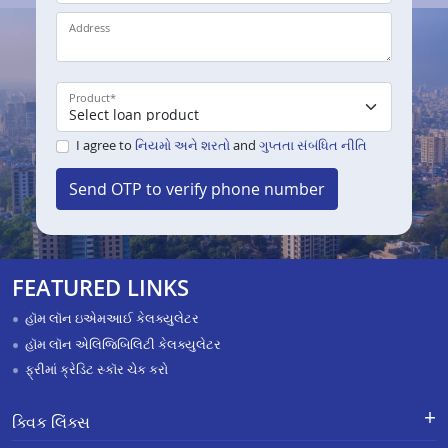
Address
Product
*
I agree to
નિયમો અને શરતો
and
ગુપ્તતા સંબંધિત નીતિ
Send OTP to verify phone number
FEATURED LINKS
હૉમ લૉન ઇએમઆઈ કેલક્યુલેટર
હૉમ લૉન એલિજિબિલિટી કેલક્યુલેટર
ફ્રીમાં ક્રેડિટ સ્કૉર ચેક કરો
ક્વિક લિંક્સ