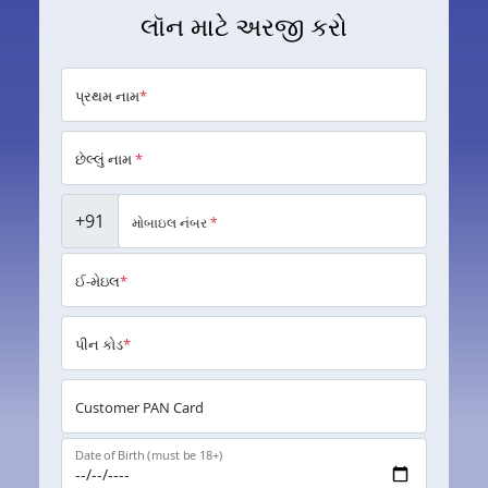
લૉન માટે અરજી કરો
પ્રથમ નામ
*
છેલ્લું નામ
*
+91
મોબાઇલ નંબર
*
ઈ-મેઇલ
*
પીન કોડ
*
Customer PAN Card
Date of Birth (must be 18+)