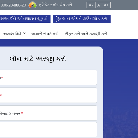
ક્રેડિટ સ્કૉર ચેક કરો
 1800-20-888-20
A -
A
A+
મઆઈને ઓનલાઇન ચૂકવો
લૉન એપને ડાઉનલૉડ કરો
અમારા વિશે
અમારો સંપર્ક કરો
રીફર કરો અને કમાણી કરો
લૉન માટે અરજી કરો
મ
*
*
મોબાઇલ નંબર
*