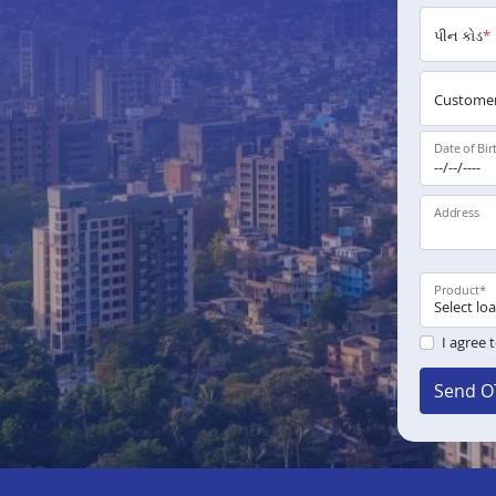
પીન કોડ
*
Customer
Date of Bir
Address
Product
*
I agree 
Send O