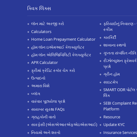
ક્વિક લિંક્સ
લૉન માટે અરજી કરો
ફરિયાદોનું નિવારણ - 
સ્કીમ
Calculators
કારકિર્દી
Home Loan Prepayment Calculator
શાખાના સ્થળો
હૉમ લૉન ઇએમઆઈ કેલક્યુલેટર
ગુપ્તતા સંબંધિત નીતિ
હૉમ લૉન એલિજિબિલિટી કેલક્યુલેટર
રીઝોલ્યુશન ફ્રેમવર્ક
APR Calculator
પ્રશ્નો
ફ્રીમાં ક્રેડિટ સ્કૉર ચેક કરો
ગ્રીન હૉમ
ઉત્પાદનો
સાઇટમેપ
અમારા વિશે
SMART ODR પોર્ટલ 
બ્લૉગ
લિંક
વારંવાર પૂછાયેલા પ્રશ્નો
SEBI Complaint Re
Platform
સાયબર સુરક્ષા FAQs
Resource
ગ્રાહકોની વાતો
Update KYC
સારફેસી (એસએઆરએફએઇએસઆઈ)
Insurance Services
નિયમો અને શરતો