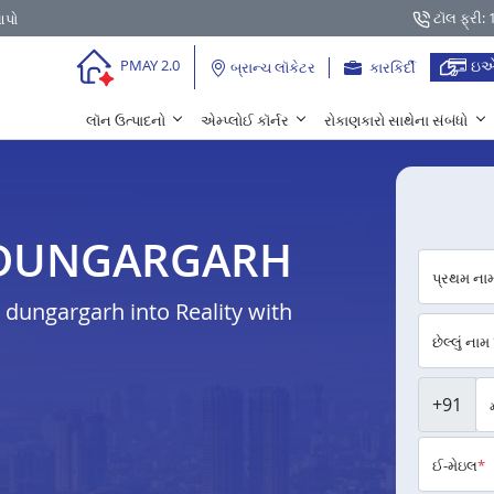
ટૉલ ફ્રી:
આપો
ઇએ
PMAY 2.0
બ્રાન્ચ લૉકેટર
કારકિર્દી
લૉન ઉત્પાદનો
એમ્પ્લોઈ કૉર્નર
રોકાણકારો સાથેના સંબંધો
સફર DUNGARGARH
પ્રથમ ના
dungargarh into Reality with
છેલ્લું નામ
+91
ઈ-મેઇલ
*