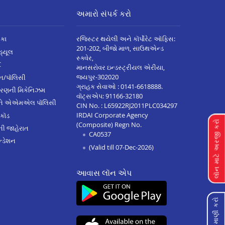
અમારો સંપર્ક કરો
િકા
રજિસ્ટર થયેલી અને કૉર્પોરેટ ઑફિસ:
201-202, બીજો માળ, સાઉથએન્ડ
િડ્યૂલ
સ્ક્વેર,
C
માનસરોવર ઇન્ડસ્ટ્રીયલ એરીયા,
જયપુર-302020
્ઝન/પૉલિસી
ગ્રાહક સેવાઓ :
0141-6618888
.
ારણની મિકેનિઝમ
વૉટ્સએપ:
91166-32180
અને એએમએલ પૉલિસી
CIN No. : L65922RJ2011PLC034297
IRDAI Corporate Agency
 કૉડ
લૉન માટે અરજી કરો
(Composite) Regn No.
ેની જાહેરાત
CA0537
્ડેશન
(Valid till 07-Dec-2026)
આવાસ લૉન એપ