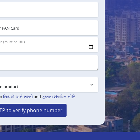
 PAN Card
th (must be 18+)
to
નિયમો અને શરતો
and
ગુપ્તતા સંબંધિત નીતિ
TP to verify phone number