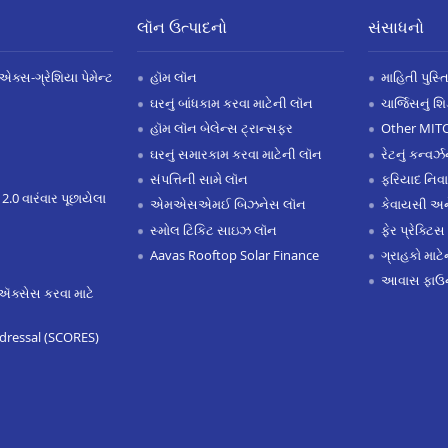
લૉન ઉત્પાદનો
સંસાધનો
એક્સ-ગ્રેશિયા પેમેન્ટ
હૉમ લૉન
માહિતી પુસ્ત
ઘરનું બાંધકામ કરવા માટેની લૉન
ચાર્જિસનું શ
હૉમ લૉન બેલેન્સ ટ્રાન્સફર
Other MIT
ઘરનું સમારકામ કરવા માટેની લૉન
રેટનું કન્વર
સંપત્તિની સામે લૉન
ફરિયાદ નિવ
 2.0 વારંવાર પૂછાયેલા
એમએસએમઈ બિઝનેસ લૉન
કેવાયસી 
સ્મોલ ટિકિટ સાઇઝ લૉન
ફેર પ્રેક્ટિસ
Aavas Rooftop Solar Finance
ગ્રાહકો માટ
આવાસ ફાઉન
ઍક્સેસ કરવા માટે
dressal (SCORES)