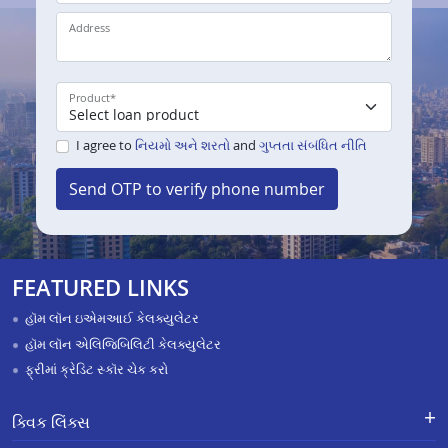
Address
Product
*
I agree to
નિયમો અને શરતો
and
ગુપ્તતા સંબંધિત નીતિ
Send OTP to verify phone number
FEATURED LINKS
હૉમ લૉન ઇએમઆઈ કેલક્યુલેટર
હૉમ લૉન એલિજિબિલિટી કેલક્યુલેટર
ફ્રીમાં ક્રેડિટ સ્કૉર ચેક કરો
ક્વિક લિંક્સ