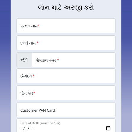
લૉન માટે અરજી કરો
પ્રથમ નામ
*
છેલ્લું નામ
*
+91
મોબાઇલ નંબર
*
ઈ-મેઇલ
*
પીન કોડ
*
Customer PAN Card
Date of Birth (must be 18+)