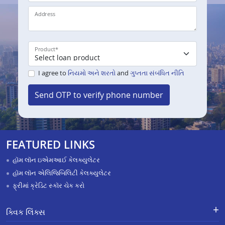
Address
Product
*
I agree to
નિયમો અને શરતો
and
ગુપ્તતા સંબંધિત નીતિ
Send OTP to verify phone number
FEATURED LINKS
હૉમ લૉન ઇએમઆઈ કેલક્યુલેટર
હૉમ લૉન એલિજિબિલિટી કેલક્યુલેટર
ફ્રીમાં ક્રેડિટ સ્કૉર ચેક કરો
ક્વિક લિંક્સ