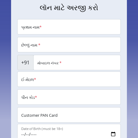
લૉન માટે અરજી કરો
પ્રથમ નામ
*
છેલ્લું નામ
*
+91
મોબાઇલ નંબર
*
ઈ-મેઇલ
*
પીન કોડ
*
Customer PAN Card
Date of Birth (must be 18+)