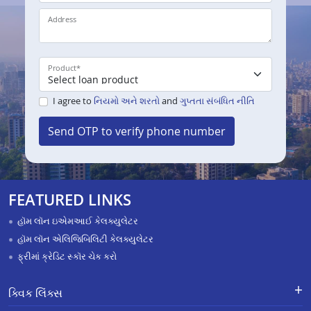
Address
Product
*
I agree to
નિયમો અને શરતો
and
ગુપ્તતા સંબંધિત નીતિ
Send OTP to verify phone number
FEATURED LINKS
હૉમ લૉન ઇએમઆઈ કેલક્યુલેટર
હૉમ લૉન એલિજિબિલિટી કેલક્યુલેટર
ફ્રીમાં ક્રેડિટ સ્કૉર ચેક કરો
ક્વિક લિંક્સ