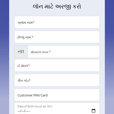
લૉન માટે અરજી કરો
પ્રથમ નામ
*
છેલ્લું નામ
*
+91
મોબાઇલ નંબર
*
ઈ-મેઇલ
*
પીન કોડ
*
Customer PAN Card
Date of Birth (must be 18+)