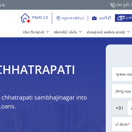
ટૉલ ફ્રી:
આપો
ઇએ
PMAY 2.0
બ્રાન્ચ લૉકેટર
કારકિર્દી
લૉન ઉત્પાદનો
એમ્પ્લોઈ કૉર્નર
રોકાણકારો સાથેના સંબંધો
ફર CHHATRAPATI
પ્રથમ ના
છેલ્લું નામ
chhatrapati sambhajinagar into
Loans.
+91
ઈ-મેઇલ
*