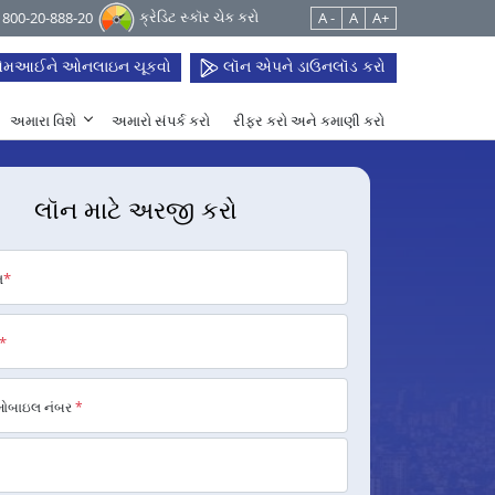
ક્રેડિટ સ્કૉર ચેક કરો
 1800-20-888-20
A -
A
A+
મઆઈને ઓનલાઇન ચૂકવો
લૉન એપને ડાઉનલૉડ કરો
અમારા વિશે
અમારો સંપર્ક કરો
રીફર કરો અને કમાણી કરો
લૉન માટે અરજી કરો
મ
*
*
મોબાઇલ નંબર
*