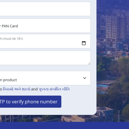
 PAN Card
th (must be 18+)
to
નિયમો અને શરતો
and
ગુપ્તતા સંબંધિત નીતિ
TP to verify phone number