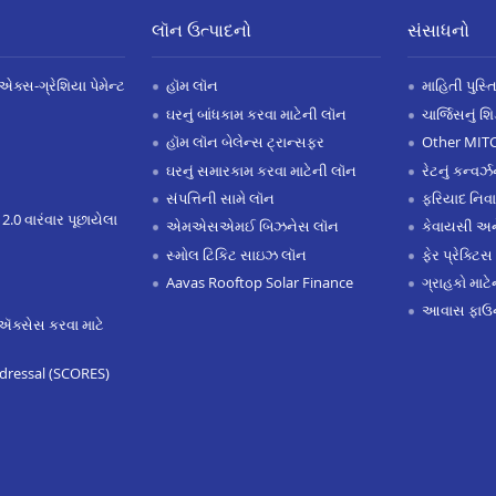
લૉન ઉત્પાદનો
સંસાધનો
એક્સ-ગ્રેશિયા પેમેન્ટ
હૉમ લૉન
માહિતી પુસ્ત
ઘરનું બાંધકામ કરવા માટેની લૉન
ચાર્જિસનું શ
હૉમ લૉન બેલેન્સ ટ્રાન્સફર
Other MIT
ઘરનું સમારકામ કરવા માટેની લૉન
રેટનું કન્વર
સંપત્તિની સામે લૉન
ફરિયાદ નિવ
 2.0 વારંવાર પૂછાયેલા
એમએસએમઈ બિઝનેસ લૉન
કેવાયસી 
સ્મોલ ટિકિટ સાઇઝ લૉન
ફેર પ્રેક્ટિસ
Aavas Rooftop Solar Finance
ગ્રાહકો માટ
આવાસ ફાઉન
ઍક્સેસ કરવા માટે
dressal (SCORES)