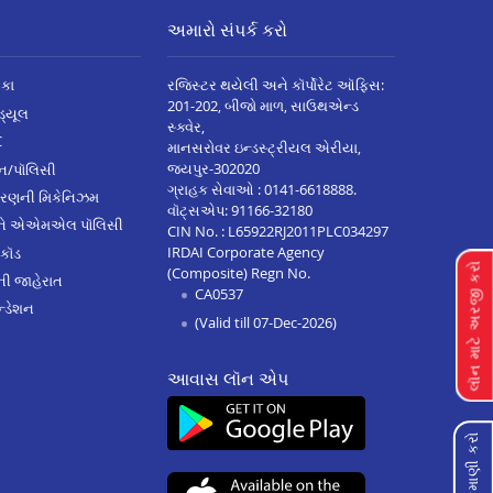
અમારો સંપર્ક કરો
િકા
રજિસ્ટર થયેલી અને કૉર્પોરેટ ઑફિસ:
201-202, બીજો માળ, સાઉથએન્ડ
િડ્યૂલ
સ્ક્વેર,
C
માનસરોવર ઇન્ડસ્ટ્રીયલ એરીયા,
જયપુર-302020
્ઝન/પૉલિસી
ગ્રાહક સેવાઓ :
0141-6618888
.
ારણની મિકેનિઝમ
વૉટ્સએપ:
91166-32180
અને એએમએલ પૉલિસી
CIN No. : L65922RJ2011PLC034297
IRDAI Corporate Agency
 કૉડ
લૉન માટે અરજી કરો
(Composite) Regn No.
ેની જાહેરાત
CA0537
્ડેશન
(Valid till 07-Dec-2026)
આવાસ લૉન એપ