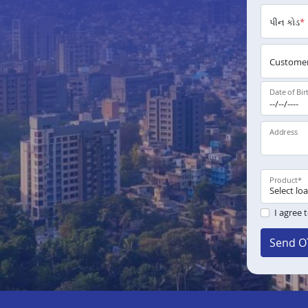
પીન કોડ
*
Customer
Date of Bir
Address
Product
*
I agree 
Send O