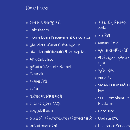
ક્વિક લિંક્સ
લૉન માટે અરજી કરો
ફરિયાદોનું નિવારણ - 
સ્કીમ
Calculators
કારકિર્દી
Home Loan Prepayment Calculator
શાખાના સ્થળો
હૉમ લૉન ઇએમઆઈ કેલક્યુલેટર
ગુપ્તતા સંબંધિત નીતિ
હૉમ લૉન એલિજિબિલિટી કેલક્યુલેટર
રીઝોલ્યુશન ફ્રેમવર્ક
APR Calculator
પ્રશ્નો
ફ્રીમાં ક્રેડિટ સ્કૉર ચેક કરો
ગ્રીન હૉમ
ઉત્પાદનો
સાઇટમેપ
અમારા વિશે
SMART ODR પોર્ટલ 
બ્લૉગ
લિંક
વારંવાર પૂછાયેલા પ્રશ્નો
SEBI Complaint Re
Platform
સાયબર સુરક્ષા FAQs
Resource
ગ્રાહકોની વાતો
Update KYC
સારફેસી (એસએઆરએફએઇએસઆઈ)
Insurance Services
નિયમો અને શરતો