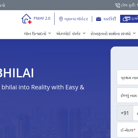
ટૉલ ફ્રી:
આપો
ઇએ
PMAY 2.0
બ્રાન્ચ લૉકેટર
કારકિર્દી
લૉન ઉત્પાદનો
એમ્પ્લોઈ કૉર્નર
રોકાણકારો સાથેના સંબંધો
 BHILAI
પ્રથમ ના
hilai into Reality with Easy &
છેલ્લું નામ
+91
ઈ-મેઇલ
*