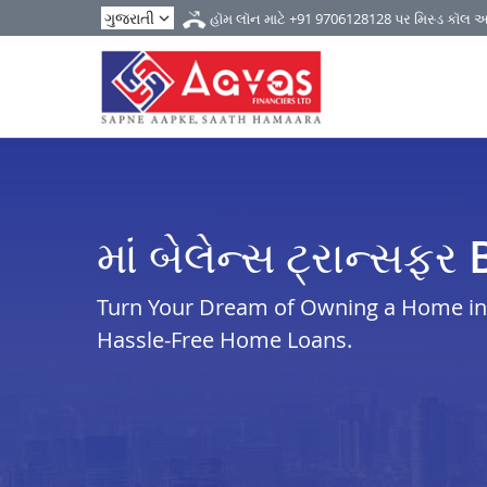
હૉમ લૉન માટે
+91 9706128128
પર મિસ્ડ કૉલ 
માં બેલેન્સ ટ્રાન્સફર
Turn Your Dream of Owning a Home in b
Hassle-Free Home Loans.