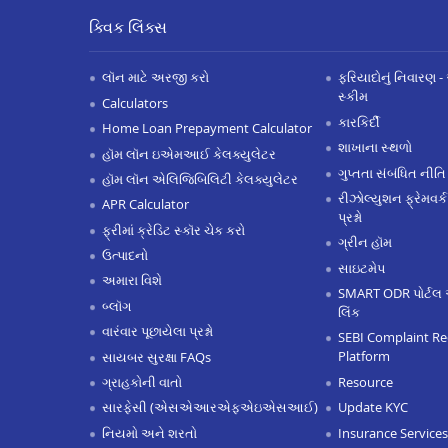
ક્વિક લિંક્સ
લૉન માટે અરજી કરો
ફરિયાદોનું નિવારણ - 
સ્કીમ
Calculators
કારકિર્દી
Home Loan Prepayment Calculator
શાખાના સ્થળો
હૉમ લૉન ઇએમઆઈ કેલક્યુલેટર
ગુપ્તતા સંબંધિત નીતિ
હૉમ લૉન એલિજિબિલિટી કેલક્યુલેટર
રીઝોલ્યુશન ફ્રેમવર્ક
APR Calculator
પ્રશ્નો
ફ્રીમાં ક્રેડિટ સ્કૉર ચેક કરો
ગ્રીન હૉમ
ઉત્પાદનો
સાઇટમેપ
અમારા વિશે
SMART ODR પોર્ટલ 
બ્લૉગ
લિંક
વારંવાર પૂછાયેલા પ્રશ્નો
SEBI Complaint Re
Platform
સાયબર સુરક્ષા FAQs
Resource
ગ્રાહકોની વાતો
Update KYC
સારફેસી (એસએઆરએફએઇએસઆઈ)
Insurance Services
નિયમો અને શરતો