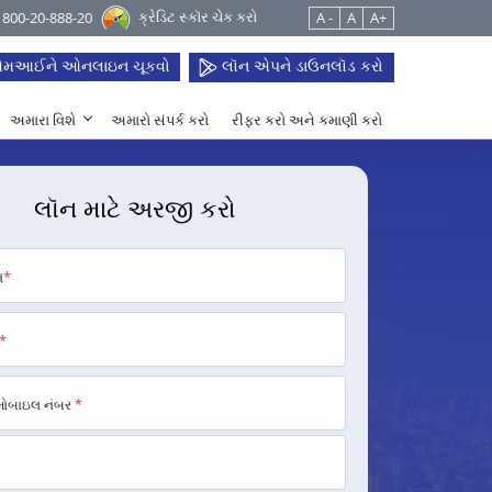
ક્રેડિટ સ્કૉર ચેક કરો
 1800-20-888-20
A -
A
A+
મઆઈને ઓનલાઇન ચૂકવો
લૉન એપને ડાઉનલૉડ કરો
અમારા વિશે
અમારો સંપર્ક કરો
રીફર કરો અને કમાણી કરો
લૉન માટે અરજી કરો
મ
*
*
મોબાઇલ નંબર
*