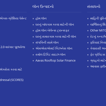
લૉન ઉત્પાદનો
સંસાધનો
એક્સ-ગ્રેશિયા પેમેન્ટ
હૉમ લૉન
માહિતી પુસ્ત
ઘરનું બાંધકામ કરવા માટેની લૉન
ચાર્જિસનું શ
હૉમ લૉન બેલેન્સ ટ્રાન્સફર
Other MIT
ઘરનું સમારકામ કરવા માટેની લૉન
રેટનું કન્વર
સંપત્તિની સામે લૉન
ફરિયાદ નિવ
 2.0 વારંવાર પૂછાયેલા
એમએસએમઈ બિઝનેસ લૉન
કેવાયસી 
સ્મોલ ટિકિટ સાઇઝ લૉન
ફેર પ્રેક્ટિસ
Aavas Rooftop Solar Finance
ગ્રાહકો માટ
આવાસ ફાઉન
ઍક્સેસ કરવા માટે
dressal (SCORES)