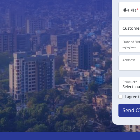
પીન કોડ
*
Customer
Date of Bir
Address
Product
*
I agree 
Send O