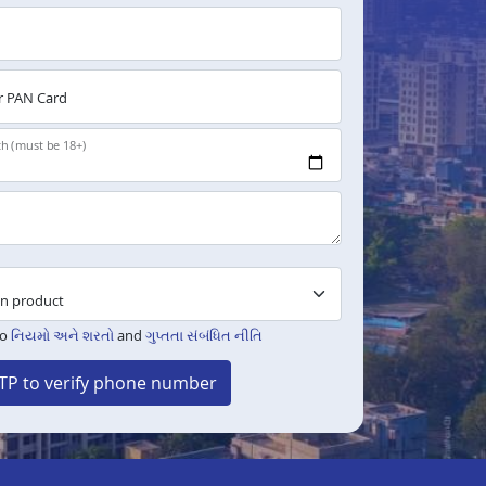
 PAN Card
th (must be 18+)
to
નિયમો અને શરતો
and
ગુપ્તતા સંબંધિત નીતિ
TP to verify phone number