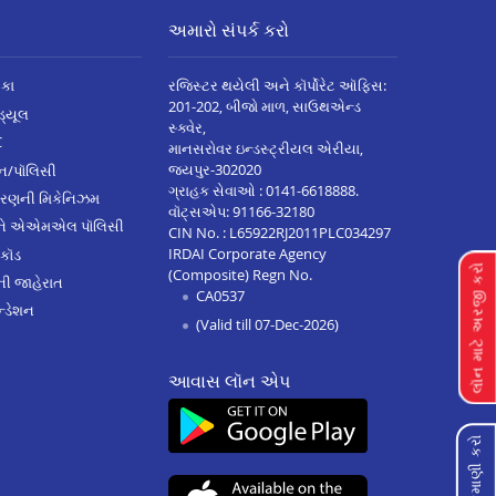
અમારો સંપર્ક કરો
િકા
રજિસ્ટર થયેલી અને કૉર્પોરેટ ઑફિસ:
201-202, બીજો માળ, સાઉથએન્ડ
િડ્યૂલ
સ્ક્વેર,
C
માનસરોવર ઇન્ડસ્ટ્રીયલ એરીયા,
જયપુર-302020
્ઝન/પૉલિસી
ગ્રાહક સેવાઓ :
0141-6618888
.
ારણની મિકેનિઝમ
વૉટ્સએપ:
91166-32180
અને એએમએલ પૉલિસી
CIN No. : L65922RJ2011PLC034297
IRDAI Corporate Agency
 કૉડ
લૉન માટે અરજી કરો
(Composite) Regn No.
ેની જાહેરાત
CA0537
્ડેશન
(Valid till 07-Dec-2026)
આવાસ લૉન એપ