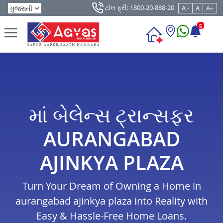
ટૉલ ફ્રી: 1800-20-888-20
A -
A
A+
5
માં બેલેન્સ ટ્રાન્સફર
AURANGABAD
AJINKYA PLAZA
Turn Your Dream of Owning a Home in
aurangabad ajinkya plaza into Reality with
Easy & Hassle-Free Home Loans.