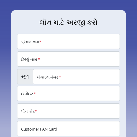
લૉન માટે અરજી કરો
પ્રથમ નામ
*
છેલ્લું નામ
*
+91
મોબાઇલ નંબર
*
ઈ-મેઇલ
*
પીન કોડ
*
Customer PAN Card