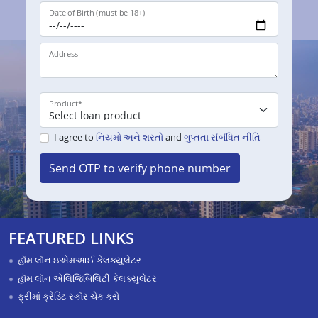
Date of Birth (must be 18+)
Address
Product
*
I agree to
નિયમો અને શરતો
and
ગુપ્તતા સંબંધિત નીતિ
Send OTP to verify phone number
FEATURED LINKS
હૉમ લૉન ઇએમઆઈ કેલક્યુલેટર
હૉમ લૉન એલિજિબિલિટી કેલક્યુલેટર
ફ્રીમાં ક્રેડિટ સ્કૉર ચેક કરો