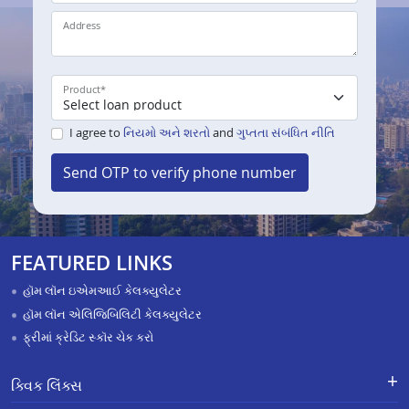
Address
Product
*
I agree to
નિયમો અને શરતો
and
ગુપ્તતા સંબંધિત નીતિ
Send OTP to verify phone number
FEATURED LINKS
હૉમ લૉન ઇએમઆઈ કેલક્યુલેટર
હૉમ લૉન એલિજિબિલિટી કેલક્યુલેટર
ફ્રીમાં ક્રેડિટ સ્કૉર ચેક કરો
ક્વિક લિંક્સ