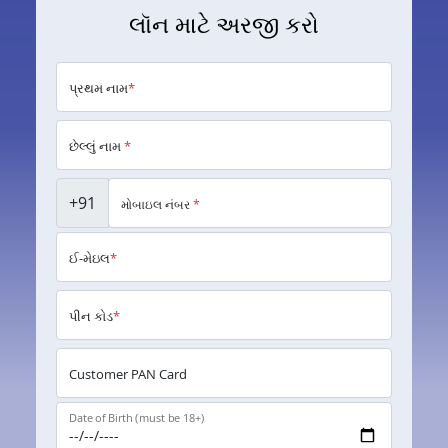
લૉન માટે અરજી કરો
પ્રથમ નામ
*
છેલ્લું નામ
*
+91
મોબાઇલ નંબર
*
ઈ-મેઇલ
*
પીન કોડ
*
Customer PAN Card
Date of Birth (must be 18+)