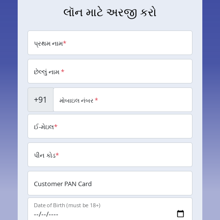
લૉન માટે અરજી કરો
પ્રથમ નામ
*
છેલ્લું નામ
*
+91
મોબાઇલ નંબર
*
ઈ-મેઇલ
*
પીન કોડ
*
Customer PAN Card
Date of Birth (must be 18+)