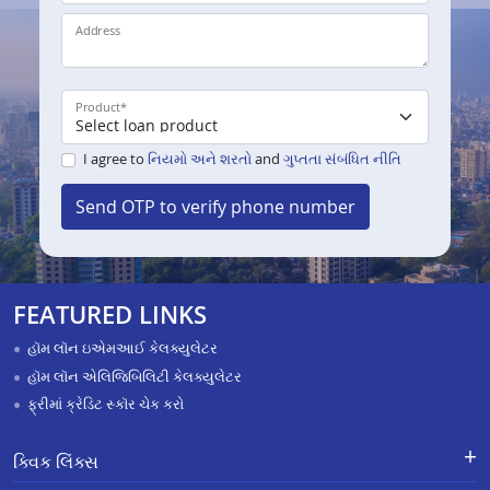
Address
Product
*
I agree to
નિયમો અને શરતો
and
ગુપ્તતા સંબંધિત નીતિ
Send OTP to verify phone number
FEATURED LINKS
હૉમ લૉન ઇએમઆઈ કેલક્યુલેટર
હૉમ લૉન એલિજિબિલિટી કેલક્યુલેટર
ફ્રીમાં ક્રેડિટ સ્કૉર ચેક કરો
ક્વિક લિંક્સ