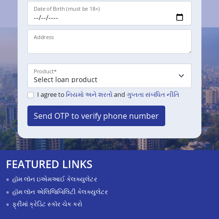
Date of Birth (must be 18+)
Address
Product
*
I agree to
નિયમો અને શરતો
and
ગુપ્તતા સંબંધિત નીતિ
Send OTP to verify phone number
FEATURED LINKS
હૉમ લૉન ઇએમઆઈ કેલક્યુલેટર
હૉમ લૉન એલિજિબિલિટી કેલક્યુલેટર
ફ્રીમાં ક્રેડિટ સ્કૉર ચેક કરો