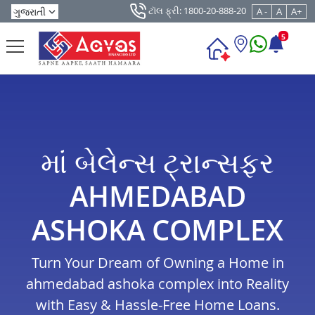
ટૉલ ફ્રી: 1800-20-888-20
A -
A
A+
5
માં બેલેન્સ ટ્રાન્સફર
AHMEDABAD
ASHOKA COMPLEX
Turn Your Dream of Owning a Home in
ahmedabad ashoka complex into Reality
with Easy & Hassle-Free Home Loans.