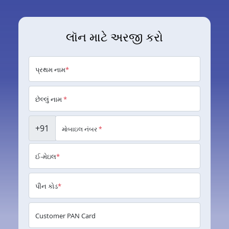
લૉન માટે અરજી કરો
પ્રથમ નામ
*
છેલ્લું નામ
*
+91
મોબાઇલ નંબર
*
ઈ-મેઇલ
*
પીન કોડ
*
Customer PAN Card