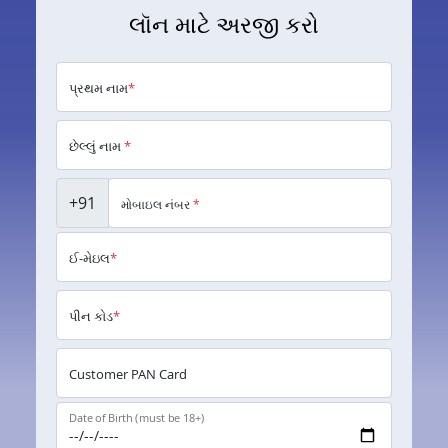
લૉન માટે અરજી કરો
પ્રથમ નામ
*
છેલ્લું નામ
*
+91
મોબાઇલ નંબર
*
ઈ-મેઇલ
*
પીન કોડ
*
Customer PAN Card
Date of Birth (must be 18+)