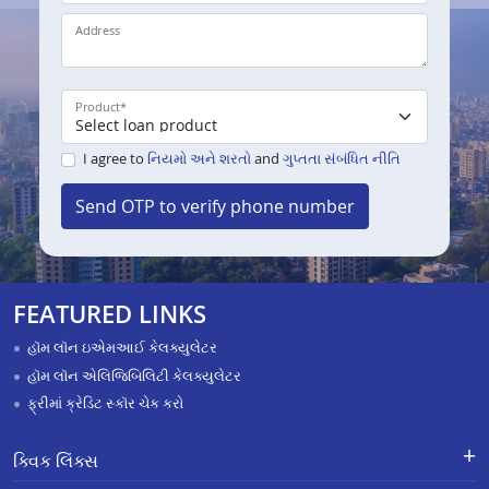
Address
Product
*
I agree to
નિયમો અને શરતો
and
ગુપ્તતા સંબંધિત નીતિ
Send OTP to verify phone number
FEATURED LINKS
હૉમ લૉન ઇએમઆઈ કેલક્યુલેટર
હૉમ લૉન એલિજિબિલિટી કેલક્યુલેટર
ફ્રીમાં ક્રેડિટ સ્કૉર ચેક કરો
ક્વિક લિંક્સ