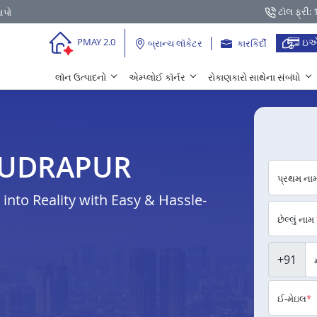
ટૉલ ફ્રી:
આપો
ઇએ
PMAY 2.0
બ્રાન્ચ લૉકેટર
કારકિર્દી
લૉન ઉત્પાદનો
એમ્પ્લોઈ કૉર્નર
રોકાણકારો સાથેના સંબંધો
ં RUDRAPUR
પ્રથમ ના
nto Reality with Easy & Hassle-
છેલ્લું નામ
+91
ઈ-મેઇલ
*