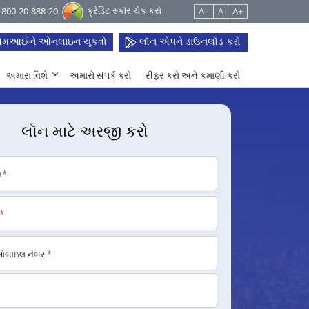
ક્રેડિટ સ્કૉર ચેક કરો
 1800-20-888-20
A -
A
A+
મઆઈને ઓનલાઇન ચૂકવો
લૉન એપને ડાઉનલૉડ કરો
અમારા વિશે
અમારો સંપર્ક કરો
રીફર કરો અને કમાણી કરો
લૉન માટે અરજી કરો
મ
*
*
મોબાઇલ નંબર
*