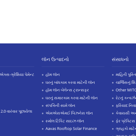
લૉન ઉત્પાદનો
સંસાધનો
એક્સ-ગ્રેશિયા પેમેન્ટ
હૉમ લૉન
માહિતી પુસ્ત
ઘરનું બાંધકામ કરવા માટેની લૉન
ચાર્જિસનું શ
હૉમ લૉન બેલેન્સ ટ્રાન્સફર
Other MIT
ઘરનું સમારકામ કરવા માટેની લૉન
રેટનું કન્વર
સંપત્તિની સામે લૉન
ફરિયાદ નિવ
 2.0 વારંવાર પૂછાયેલા
એમએસએમઈ બિઝનેસ લૉન
કેવાયસી 
સ્મોલ ટિકિટ સાઇઝ લૉન
ફેર પ્રેક્ટિસ
Aavas Rooftop Solar Finance
ગ્રાહકો માટ