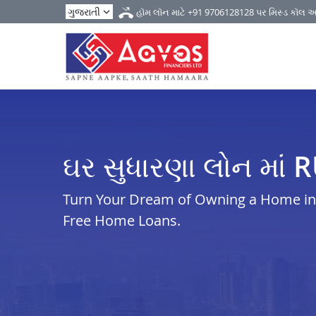
હૉમ લૉન માટે
+91 9706128128
પર મિસ્ડ કૉલ 
ઘર સુધારણા લોન મા
Turn Your Dream of Owning a Home in i
Free Home Loans.