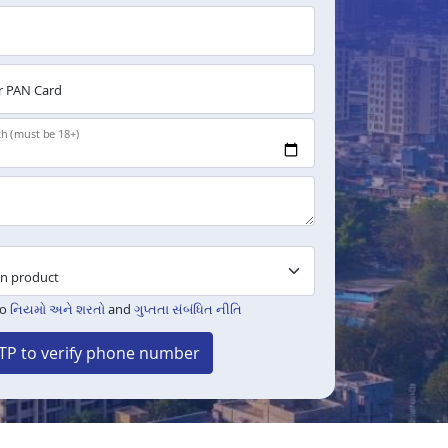
 PAN Card
th (must be 18+)
to
નિયમો અને શરતો
and
ગુપ્તતા સંબંધિત નીતિ
TP to verify phone number