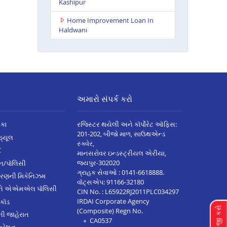
Kashipur
Home Improvement Loan In
Haldwani
અમારો સંપર્ક કરો
િકા
રજિસ્ટર થયેલી અને કૉર્પોરેટ ઑફિસ:
201-202, બીજો માળ, સાઉથએન્ડ
િડ્યૂલ
સ્ક્વેર,
C
માનસરોવર ઇન્ડસ્ટ્રીયલ એરીયા,
જયપુર-302020
્ઝન/પૉલિસી
ગ્રાહક સેવાઓ :
0141-6618888
.
ારણની મિકેનિઝમ
વૉટ્સએપ:
91166-32180
અને એએમએલ પૉલિસી
CIN No. : L65922RJ2011PLC034297
IRDAI Corporate Agency
 કૉડ
(Composite) Regn No.
ેની જાહેરાત
CA0537