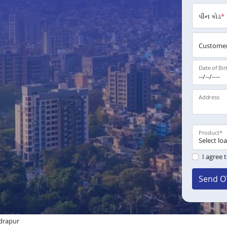
પીન કોડ
*
Customer
Date of Bir
Address
Product
*
I agree 
Send O
udrapur