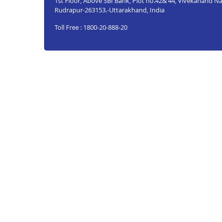
1st Floor, Above SBI Bank, Plot no.42& 44, Vivekanand Nag
Rudrapur-263153.-Uttarakhand, India
Toll Free : 1800-20-888-20