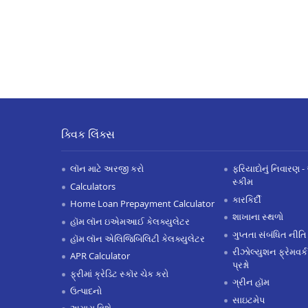
ક્વિક લિંક્સ
લૉન માટે અરજી કરો
ફરિયાદોનું નિવારણ - 
સ્કીમ
Calculators
કારકિર્દી
Home Loan Prepayment Calculator
શાખાના સ્થળો
હૉમ લૉન ઇએમઆઈ કેલક્યુલેટર
ગુપ્તતા સંબંધિત નીતિ
હૉમ લૉન એલિજિબિલિટી કેલક્યુલેટર
રીઝોલ્યુશન ફ્રેમવર્ક
APR Calculator
પ્રશ્નો
ફ્રીમાં ક્રેડિટ સ્કૉર ચેક કરો
ગ્રીન હૉમ
ઉત્પાદનો
સાઇટમેપ