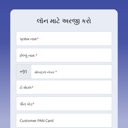
લૉન માટે અરજી કરો
પ્રથમ નામ
*
છેલ્લું નામ
*
+91
મોબાઇલ નંબર
*
ઈ-મેઇલ
*
પીન કોડ
*
Customer PAN Card