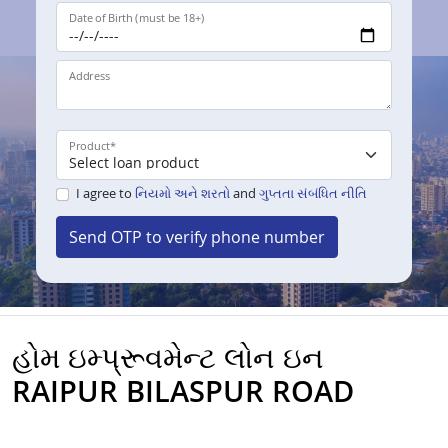
Date of Birth (must be 18+)
Address
Product
*
I agree to
નિયમો અને શરતો
and
ગુપ્તતા સંબંધિત નીતિ
Send OTP to verify phone number
હોમ ઇમ્પ્રૂવમેન્ટ લોન ઇન
RAIPUR BILASPUR ROAD