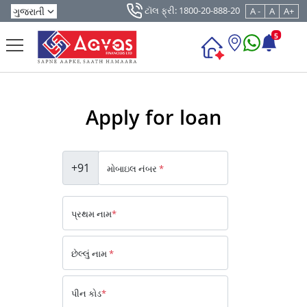
ટૉલ ફ્રી: 1800-20-888-20
A -
A
A+
5
Apply for loan
+91
મોબાઇલ નંબર
*
પ્રથમ નામ
*
છેલ્લું નામ
*
પીન કોડ
*