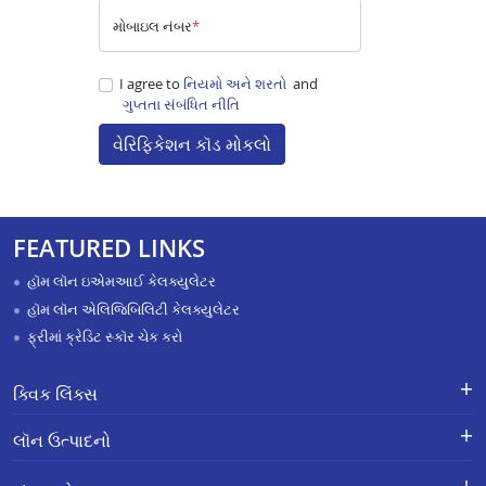
મોબાઇલ નંબર
*
I agree to
નિયમો અને શરતો
and
ગુપ્તતા સંબંધિત નીતિ
વેરિફિકેશન કૉડ મોકલો
FEATURED LINKS
હૉમ લૉન ઇએમઆઈ કેલક્યુલેટર
હૉમ લૉન એલિજિબિલિટી કેલક્યુલેટર
ફ્રીમાં ક્રેડિટ સ્કૉર ચેક કરો
ક્વિક લિંક્સ
લૉન માટે અરજી કરો
ફરિયાદોનું નિવારણ - એક્સ-ગ્રેશિયા
લૉન ઉત્પાદનો
પેમેન્ટ સ્કીમ
APR Calculator
કારકિર્દી
હૉમ લૉન
Calculators