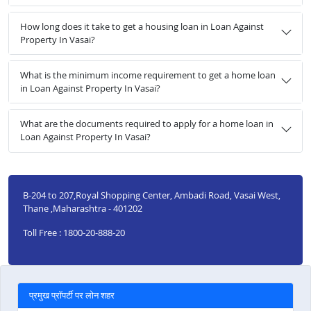
How long does it take to get a housing loan in Loan Against
Property In Vasai?
What is the minimum income requirement to get a home loan
in Loan Against Property In Vasai?
What are the documents required to apply for a home loan in
Loan Against Property In Vasai?
B-204 to 207,Royal Shopping Center, Ambadi Road, Vasai West,
Thane ,Maharashtra - 401202
Toll Free : 1800-20-888-20
प्रमुख प्रॉपर्टी पर लोन शहर