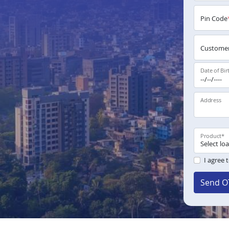
Pin Code
Customer
Date of Bir
Address
Product
*
I agree 
Send O