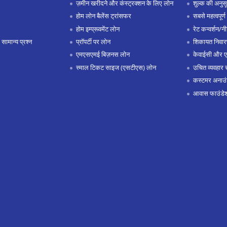
ज़मीन खरीदने और कंस्ट्रक्शन के लिए लोन
शुल्क की अनुस
होम लोन बैलेंस ट्रांसफर
सबसे महत्वपूर्ण 
होम इम्प्रूवमेंट लोन
रेट कन्वर्शन/न
 सामान्य प्रश्न
प्रॉपर्टी पर लोन
शिकायत निवार
एमएसएमई बिज़नस लोन
केवाईसी और 
स्माल टिकट साइज (एसटीएस) लोन
उचित व्यवहार 
कस्टमर अनाउं
आवास फाउंडे