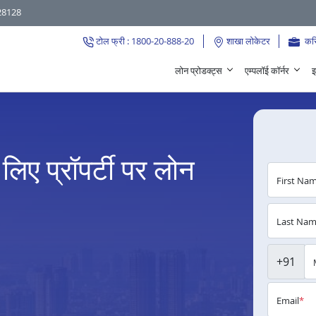
28128
टोल फ्री : 1800-20-888-20
शाखा लोकेटर
कर
लोन प्रोडक्ट्स
एम्पलॉई कॉर्नर
इ
लिए प्रॉपर्टी पर लोन
First Na
Last Na
+91
Email
*