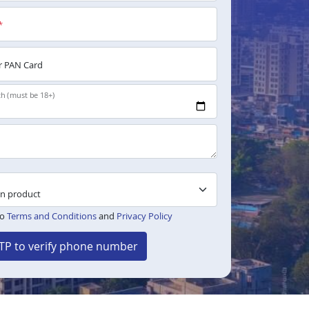
*
 PAN Card
th (must be 18+)
to
Terms and Conditions
and
Privacy Policy
TP to verify phone number