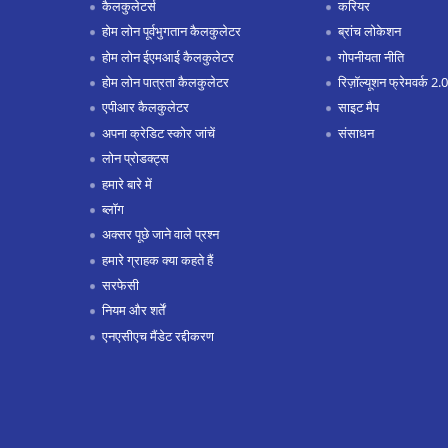
कैलकुलेटर्स
करियर
होम लोन पूर्वभुगतान कैलकुलेटर
ब्रांच लोकेशन
होम लोन ईएमआई कैलकुलेटर
गोपनीयता नीति
होम लोन पात्रता कैलकुलेटर
रिज़ॉल्यूशन फ्रेमवर्क 2.0
एपीआर कैलकुलेटर
साइट मैप
अपना क्रेडिट स्कोर जांचें
संसाधन
लोन प्रोडक्ट्स
हमारे बारे में
ब्लॉग
अक्सर पूछे जाने वाले प्रश्न
हमारे ग्राहक क्या कहते हैं
सरफेसी
नियम और शर्तें
एनएसीएच मैंडेट रद्दीकरण