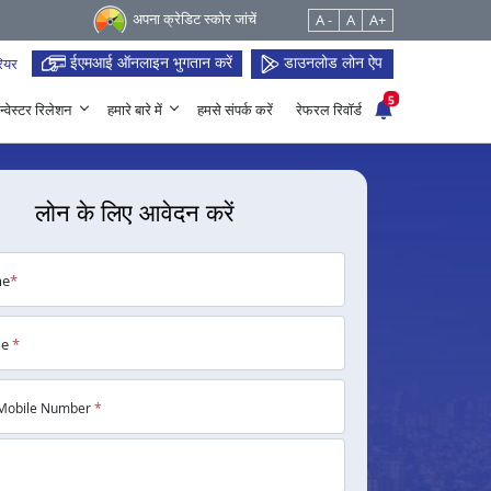
अपना क्रेडिट स्कोर जांचें
A -
A
A+
ईएमआई ऑनलाइन भुगतान करें
डाउनलोड लोन ऐप
ियर
5
न्वेस्टर रिलेशन
हमारे बारे में
हमसे संपर्क करें
रेफरल रिवॉर्ड
लोन के लिए आवेदन करें
me
*
me
*
Mobile Number
*