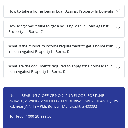
How to take a home loan in Loan Against Property In Borivali?
How long does it take to get a housing loan in Loan Against
Property In Borivali?
What is the minimum income requirement to get a home loan
in Loan Against Property In Borivali?
What are the documents required to apply for a home loan in
Loan Against Property In Borivali?
No. III, BEARING C, OFFICE NO-2, 2ND FLOOR, FORTUNE
AVIRAHI, A-WING, JAMBHLI GULLY, BORIVALI WEST, 104A OF, TPS
Rd, near JAIN TEMPLE, Borivali, Maharashtra 400092
Toll Free : 1800-20-888-20