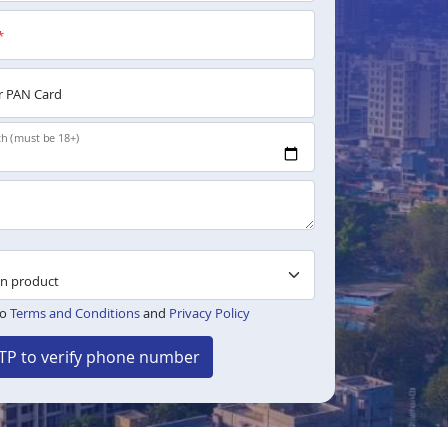
*
 PAN Card
th (must be 18+)
to
Terms and Conditions
and
Privacy Policy
TP to verify phone number