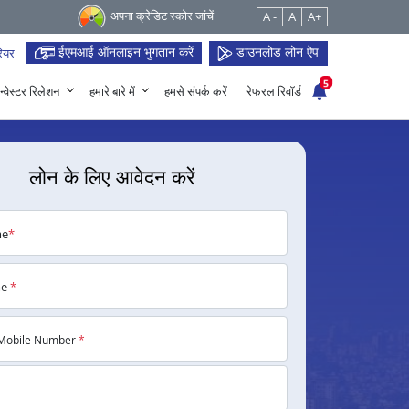
अपना क्रेडिट स्कोर जांचें
A -
A
A+
ईएमआई ऑनलाइन भुगतान करें
डाउनलोड लोन ऐप
ियर
5
न्वेस्टर रिलेशन
हमारे बारे में
हमसे संपर्क करें
रेफरल रिवॉर्ड
लोन के लिए आवेदन करें
me
*
me
*
Mobile Number
*