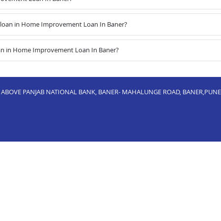
 loan in Home Improvement Loan In Baner?
oan in Home Improvement Loan In Baner?
01, ABOVE PANJAB NATIONAL BANK, BANER- MAHALUNGE ROAD, BANER,PUNE