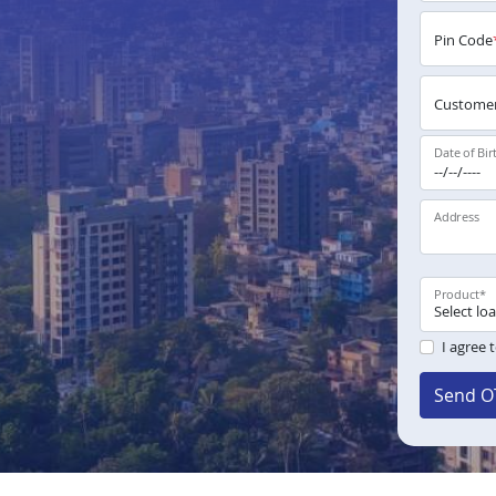
Pin Code
Customer
Date of Bir
Address
Product
*
I agree 
Send O