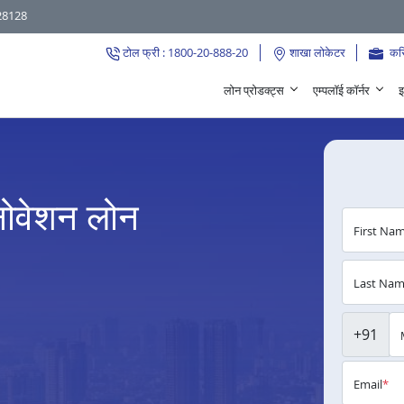
28128
टोल फ्री : 1800-20-888-20
शाखा लोकेटर
कर
लोन प्रोडक्ट्स
एम्पलॉई कॉर्नर
इ
ेनोवेशन लोन
First Na
Last Na
+91
Email
*