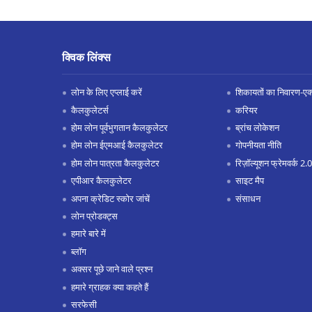
क्विक लिंक्स
लोन के लिए एप्लाई करें
शिकायतों का निवारण-एक्स
कैलकुलेटर्स
करियर
होम लोन पूर्वभुगतान कैलकुलेटर
ब्रांच लोकेशन
होम लोन ईएमआई कैलकुलेटर
गोपनीयता नीति
होम लोन पात्रता कैलकुलेटर
रिज़ॉल्यूशन फ्रेमवर्क 2.0
एपीआर कैलकुलेटर
साइट मैप
अपना क्रेडिट स्कोर जांचें
संसाधन
लोन प्रोडक्ट्स
हमारे बारे में
ब्लॉग
अक्सर पूछे जाने वाले प्रश्न
हमारे ग्राहक क्या कहते हैं
सरफेसी