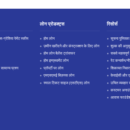
लोन प्रोडक्ट्स
रिसोर्स
-ग्रेशिया पेमेंट स्कीम
होम लोन
सूचना पुस्तिका
ज़मीन खरीदने और कंस्ट्रक्शन के लिए लोन
शुल्क की अनुस
होम लोन बैलेंस ट्रांसफर
सबसे महत्वपूर्ण 
होम इम्प्रूवमेंट लोन
रेट कन्वर्शन/न
 सामान्य प्रश्न
प्रॉपर्टी पर लोन
शिकायत निवार
एमएसएमई बिज़नस लोन
केवाईसी और 
स्माल टिकट साइज (एसटीएस) लोन
उचित व्यवहार 
कस्टमर अनाउं
आवास फाउंडे