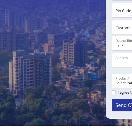
Pin Code
Customer
Date of Bir
Address
Product
*
I agree 
Send O