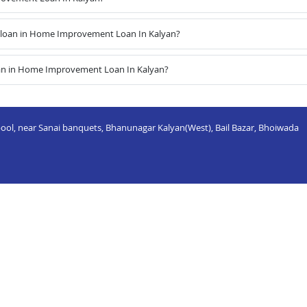
 loan in Home Improvement Loan In Kalyan?
oan in Home Improvement Loan In Kalyan?
i pool, near Sanai banquets, Bhanunagar Kalyan(West), Bail Bazar, Bhoiwada