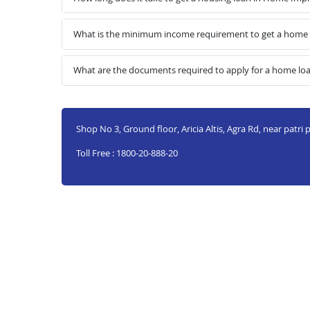
What is the minimum income requirement to get a home
What are the documents required to apply for a home l
Shop No 3, Ground floor, Aricia Altis, Agra Rd, near patr
Toll Free : 1800-20-888-20