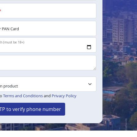
*
 PAN Card
th (must be 18+)
to
Terms and Conditions
and
Privacy Policy
TP to verify phone number