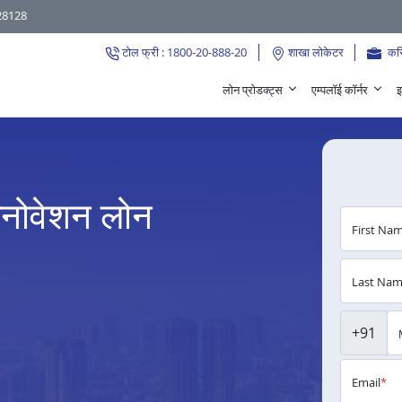
28128
टोल फ्री : 1800-20-888-20
शाखा लोकेटर
कर
लोन प्रोडक्ट्स
एम्पलॉई कॉर्नर
इ
रेनोवेशन लोन
First Na
Last Na
+91
Email
*