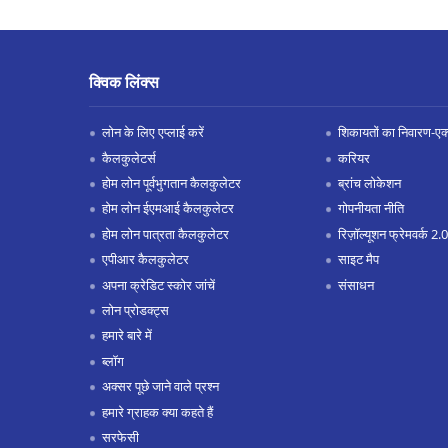
क्विक लिंक्स
लोन के लिए एप्लाई करें
शिकायतों का निवारण-एक्स
कैलकुलेटर्स
करियर
होम लोन पूर्वभुगतान कैलकुलेटर
ब्रांच लोकेशन
होम लोन ईएमआई कैलकुलेटर
गोपनीयता नीति
होम लोन पात्रता कैलकुलेटर
रिज़ॉल्यूशन फ्रेमवर्क 2.0
एपीआर कैलकुलेटर
साइट मैप
अपना क्रेडिट स्कोर जांचें
संसाधन
लोन प्रोडक्ट्स
हमारे बारे में
ब्लॉग
अक्सर पूछे जाने वाले प्रश्न
हमारे ग्राहक क्या कहते हैं
सरफेसी