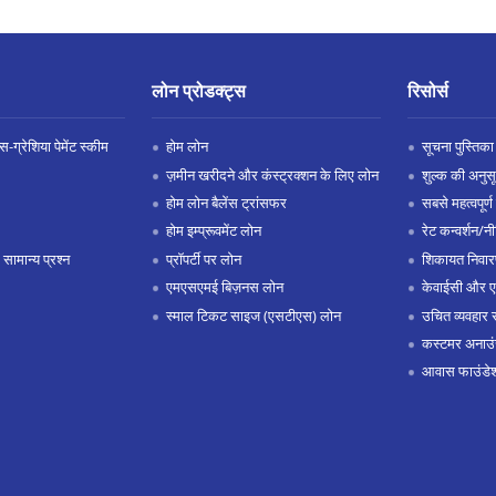
लोन प्रोडक्ट्स
रिसोर्स
-ग्रेशिया पेमेंट स्कीम
होम लोन
सूचना पुस्तिका
ज़मीन खरीदने और कंस्ट्रक्शन के लिए लोन
शुल्क की अनुस
होम लोन बैलेंस ट्रांसफर
सबसे महत्वपूर्ण 
होम इम्प्रूवमेंट लोन
रेट कन्वर्शन/न
 सामान्य प्रश्न
प्रॉपर्टी पर लोन
शिकायत निवार
एमएसएमई बिज़नस लोन
केवाईसी और 
स्माल टिकट साइज (एसटीएस) लोन
उचित व्यवहार 
कस्टमर अनाउं
आवास फाउंडे