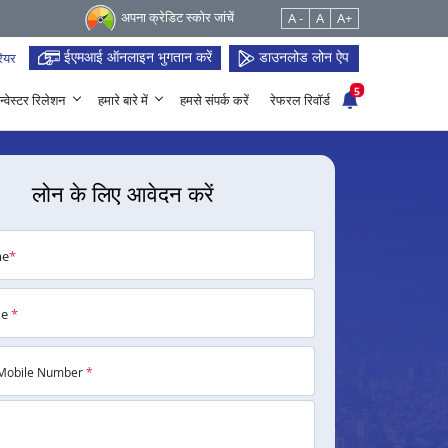
अपना क्रेडिट स्कोर जांचें
A -
A
A+
ईएमआई ऑनलाइन भुगतान करें
डाउनलोड लोन ऐप
ियर
5
न्वेस्टर रिलेशन
हमारे बारे में
हमसे संपर्क करें
रेफरल रिवॉर्ड
लोन के लिए आवेदन करें
me
*
me
*
Mobile Number
*