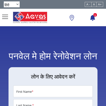
A -
A
A+
5
पनवेल मे होम रेनोवेशन लोन
लोन के लिए आवेदन करें
First Name
*
Last Name
*