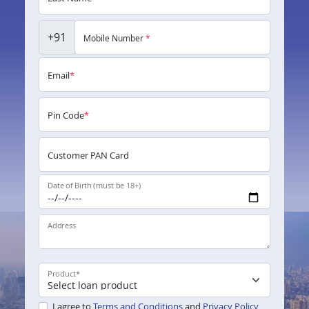
+91
Mobile Number
*
Email
*
Pin Code
*
Customer PAN Card
Date of Birth (must be 18+)
Address
Product
*
I agree to
Terms and Conditions
and
Privacy Policy