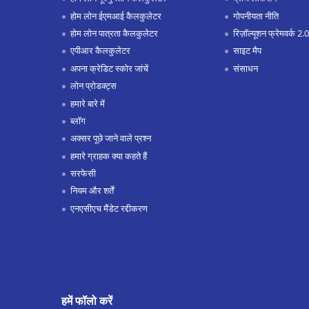
होम लोन ईएमआई कैलकुलेटर
गोपनीयता नीति
होम लोन पात्रता कैलकुलेटर
रिज़ॉल्यूशन फ्रेमवर्क 2.0
एपीआर कैलकुलेटर
साइट मैप
अपना क्रेडिट स्कोर जांचें
संसाधन
लोन प्रोडक्ट्स
हमारे बारे में
ब्लॉग
अक्सर पूछे जाने वाले प्रश्न
हमारे ग्राहक क्या कहते हैं
सरफेसी
नियम और शर्तें
एनएसीएच मैंडेट रद्दीकरण
हमें फॉलो करें