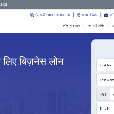
28128
टोल फ्री : 1800-20-888-20
शाखा लोकेटर
कर
लोन प्रोडक्ट्स
एम्पलॉई कॉर्नर
इ
के लिए बिज़नेस लोन
First Na
Last Na
+91
Email
*