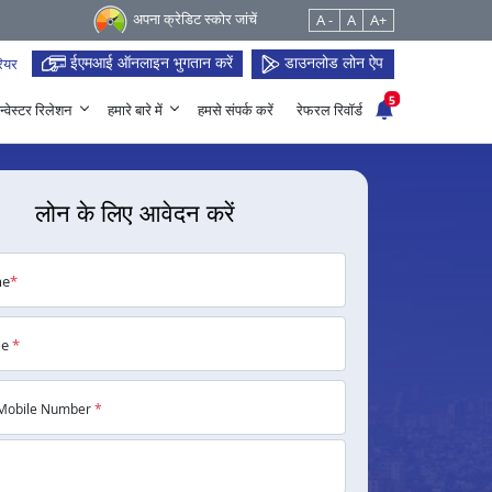
अपना क्रेडिट स्कोर जांचें
A -
A
A+
ईएमआई ऑनलाइन भुगतान करें
डाउनलोड लोन ऐप
ियर
5
न्वेस्टर रिलेशन
हमारे बारे में
हमसे संपर्क करें
रेफरल रिवॉर्ड
लोन के लिए आवेदन करें
me
*
me
*
Mobile Number
*