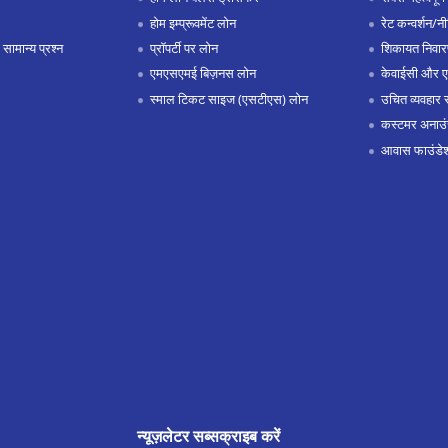
होम इम्प्रूवमेंट लोन
रेट कन्वर्शन/न
 सामान्य प्रश्न
प्रॉपर्टी पर लोन
शिकायत निवार
एमएसएमई बिज़नस लोन
केवाईसी और 
स्माल टिकट साइज (एसटीएस) लोन
उचित व्यवहार 
कस्टमर अनाउं
आवास फाउंडे
न्यूज़लेटर सब्सक्राइब करें