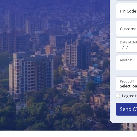
Pin Code
Customer
Date of Bir
Address
Product
*
I agree 
Send O