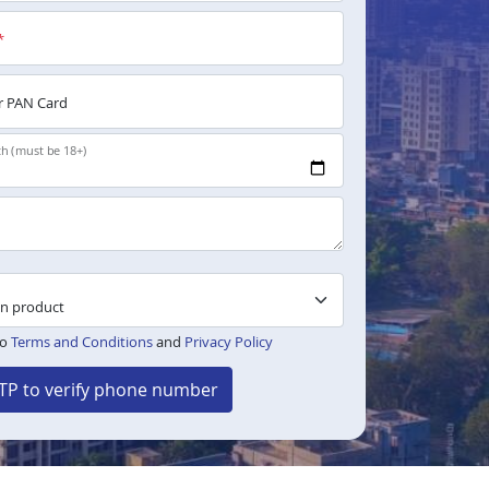
*
 PAN Card
th (must be 18+)
to
Terms and Conditions
and
Privacy Policy
TP to verify phone number