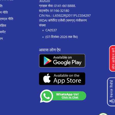
302020
ग्राहक सेवा:
0141-6618888
.
ीति
सिवनी मे बिज़नेस लोन
वाट्सऐप:
91166-32180
ण नीति
CIN No. : L65922RJ2011PLC034297
कटनी मे बिज़नेस लोन
एएमएल नीति
IRDAI कॉर्पोरेट एजेंसी (समग्र) पंजीकरण
संख्या
संहिता
अलोट मे बिज़नेस लोन
CA0537
समेंट
रेवा मे बिज़नेस लोन
(07-दिसंबर-2026 तक वैध)
शन
बड़नगर मे बिज़नेस लोन
आवास लोन ऐप
लोन आवेदन क
आगर मालवा मे बिज़नेस लोन
उज्जैन मे बिज़नेस लोन
सीहोर मे बिज़नेस लोन
सागर मे बिज़नेस लोन
रेफरल रिवॉर्ड
रतलाम मे बिज़नेस लोन
पीथमपुर मे बिज़नेस लोन
नीमच मे बिज़नेस लोन