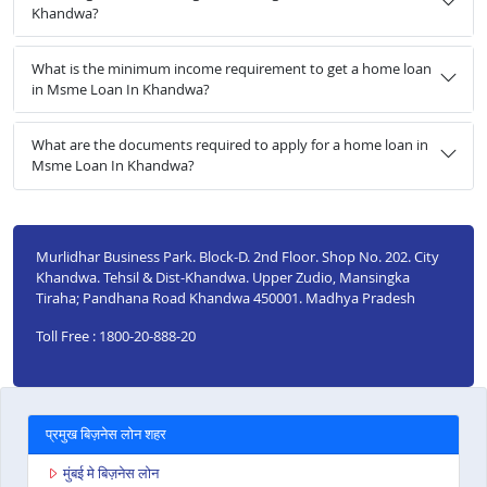
Khandwa?
What is the minimum income requirement to get a home loan
in Msme Loan In Khandwa?
What are the documents required to apply for a home loan in
Msme Loan In Khandwa?
Murlidhar Business Park. Block-D. 2nd Floor. Shop No. 202. City
Khandwa. Tehsil & Dist-Khandwa. Upper Zudio, Mansingka
Tiraha; Pandhana Road Khandwa 450001. Madhya Pradesh
Toll Free : 1800-20-888-20
प्रमुख बिज़नेस लोन शहर
मुंबई मे बिज़नेस लोन