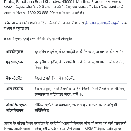
Tiraha; Pandhana Road Khandwa 450001. Madhya Pradesh पर स्थित है,
MSME बिज़नस लोन के बारे में ज़्यादा जानने के लिए आप आवास की खंडवा स्थित कार्यालय में
जाकर या फिर हमें 1800-20-888-20 पर कॉल कर सकते हैं।
उचित ब्याज दर और अपनी मासिक किश्तों की जानकारी आवास
होम लोन ईएमआई कैलकुलेटर
के
माध्यम से प्राप्त करें
खंडवा में एमएसएमई ऋण लेने के लिए ज़रूरी डॉक्यूमेंट
आईडी प्रूफ
ड्राइविंग लाइसेंस, वोटर आईडी कार्ड, पैन कार्ड, आधार कार्ड, पासपोर्ट
एड्रेस प्रूफ
ड्राइविंग लाइसेंस, वोटर आईडी कार्ड, पैन कार्ड, आधार कार्ड, पासपोर्ट,
बिजली बिल
बैंक स्टेटमेंट
पिछले 2 महीनों का बैंक स्टेटमेंट
आय स्टेटमेंट
बैंक पासबुक, पिछले 3 वर्षों का आईटी रिटर्न, पिछले 2 महीनों की पेस्लिप,
एम्प्लॉयर से सर्टिफाइड लैटर, फॉर्म 16
ओनरशिप प्रूफ
ऑफिस प्रॉपर्टी के कागज़ात, सरकार द्वारा मान्यता प्राप्त कोई भी
ऑफ़ बिज़नस
सर्टिफिकेट
आवास के खंडवा स्थित कार्यालय के प्रतिनिधि आपको बिज़नस लोन की ब्याज दरों जैसे जानकारी
के साथ आपके संपर्क में रहेगा, वही आपके सवालों जैसे खंडवा में MSME बिज़नस लोन प्राप्त