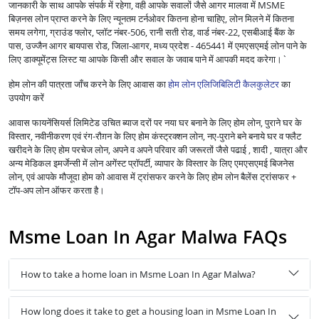
जानकारी के साथ आपके संपर्क में रहेगा, वही आपके सवालों जैसे आगर मालवा में MSME
बिज़नस लोन प्राप्त करने के लिए न्यूनतम टर्नओवर कितना होना चाहिए, लोन मिलने में कितना
समय लगेगा, ग्राउंड फ्लोर, प्लॉट नंबर-506, रानी सती रोड, वार्ड नंबर-22, एसबीआई बैंक के
पास, उज्जैन आगर बायपास रोड, जिला-आगर, मध्य प्रदेश - 465441 में एमएसएमई लोन पाने के
लिए डाक्यूमेंट्स लिस्ट या आपके किसी और सवाल के जवाब पाने में आपकी मदद करेगा।`
होम लोन की पात्रता जाँच करने के लिए आवास का
होम लोन एलिजिबिलिटी कैलकुलेटर
का
उपयोग करें
आवास फायनेंसियर्स लिमिटेड उचित ब्याज दरों पर नया घर बनाने के लिए होम लोन, पुराने घर के
विस्तार, नवीनीकरण एवं रंग-रौग़न के लिए होम कंस्ट्रक्शन लोन, नए-पुराने बने बनाये घर व फ्लैट
खरीदने के लिए होम परचेज लोन, अपने व अपने परिवार की जरूरतों जैसे पढाई , शादी , यात्रा और
अन्य मेडिकल इमर्जेन्सी में लोन अगेंस्ट प्रॉपर्टी, व्यापार के विस्तार के लिए एमएसएमई बिजनेस
लोन, एवं आपके मौजूदा होम को आवास में ट्रांसफर करने के लिए होम लोन बैलेंस ट्रांसफर +
टॉप-अप लोन ऑफर करता है।
Msme Loan In Agar Malwa FAQs
How to take a home loan in Msme Loan In Agar Malwa?
How long does it take to get a housing loan in Msme Loan In