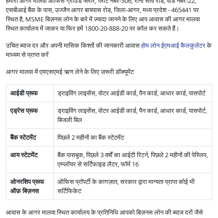
हमारा आगर मालवा ऑफिस ग्राउंड फ्लोर, प्लॉट नंबर-506, रानी सती रोड, वार्ड नंबर-22,
एसबीआई बैंक के पास, उज्जैन आगर बायपास रोड, जिला-आगर, मध्य प्रदेश - 465441 पर
स्थित है, MSME बिज़नस लोन के बारे में ज़्यादा जानने के लिए आप आवास की आगर मालवा
स्थित कार्यालय में जाकर या फिर हमें 1800-20-888-20 पर कॉल कर सकते हैं।
उचित ब्याज दर और अपनी मासिक किश्तों की जानकारी आवास
होम लोन ईएमआई कैलकुलेटर
के
माध्यम से प्राप्त करें
आगर मालवा में एमएसएमई ऋण लेने के लिए ज़रूरी डॉक्यूमेंट
आईडी प्रूफ
ड्राइविंग लाइसेंस, वोटर आईडी कार्ड, पैन कार्ड, आधार कार्ड, पासपोर्ट
एड्रेस प्रूफ
ड्राइविंग लाइसेंस, वोटर आईडी कार्ड, पैन कार्ड, आधार कार्ड, पासपोर्ट,
बिजली बिल
बैंक स्टेटमेंट
पिछले 2 महीनों का बैंक स्टेटमेंट
आय स्टेटमेंट
बैंक पासबुक, पिछले 3 वर्षों का आईटी रिटर्न, पिछले 2 महीनों की पेस्लिप,
एम्प्लॉयर से सर्टिफाइड लैटर, फॉर्म 16
ओनरशिप प्रूफ
ऑफिस प्रॉपर्टी के कागज़ात, सरकार द्वारा मान्यता प्राप्त कोई भी
ऑफ़ बिज़नस
सर्टिफिकेट
आवास के आगर मालवा स्थित कार्यालय के प्रतिनिधि आपको बिज़नस लोन की ब्याज दरों जैसे