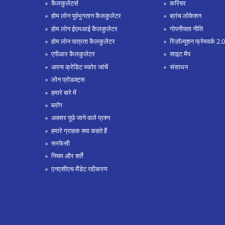
कैलकुलेटर्स
करियर
होम लोन पूर्वभुगतान कैलकुलेटर
ब्रांच लोकेशन
होम लोन ईएमआई कैलकुलेटर
गोपनीयता नीति
होम लोन पात्रता कैलकुलेटर
रिज़ॉल्यूशन फ्रेमवर्क 2.0
एपीआर कैलकुलेटर
साइट मैप
अपना क्रेडिट स्कोर जांचें
संसाधन
लोन प्रोडक्ट्स
हमारे बारे में
ब्लॉग
अक्सर पूछे जाने वाले प्रश्न
हमारे ग्राहक क्या कहते हैं
सरफेसी
नियम और शर्तें
एनएसीएच मैंडेट रद्दीकरण