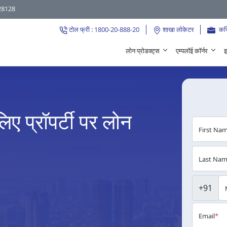
28128
टोल फ्री : 1800-20-888-20
शाखा लोकेटर
कर
लोन प्रोडक्ट्स
एम्पलॉई कॉर्नर
इ
िए प्रॉपर्टी पर लोन
First Na
Last Na
+91
Email
*