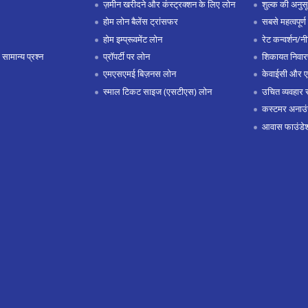
ज़मीन खरीदने और कंस्ट्रक्शन के लिए लोन
शुल्क की अनुस
होम लोन बैलेंस ट्रांसफर
सबसे महत्वपूर्ण 
होम इम्प्रूवमेंट लोन
रेट कन्वर्शन/न
 सामान्य प्रश्न
प्रॉपर्टी पर लोन
शिकायत निवार
एमएसएमई बिज़नस लोन
केवाईसी और 
स्माल टिकट साइज (एसटीएस) लोन
उचित व्यवहार 
कस्टमर अनाउं
आवास फाउंडे