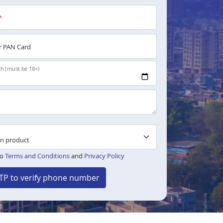
*
 PAN Card
th (must be 18+)
to
Terms and Conditions
and
Privacy Policy
TP to verify phone number