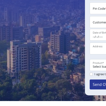
Pin Code
Customer
Date of Bir
Address
Product
*
I agree 
Send O