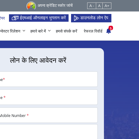
अपना क्रेडिट स्कोर जांचें
A -
A
A+
ईएमआई ऑनलाइन भुगतान करें
डाउनलोड लोन ऐप
ियर
5
न्वेस्टर रिलेशन
हमारे बारे में
हमसे संपर्क करें
रेफरल रिवॉर्ड
लोन के लिए आवेदन करें
me
*
me
*
Mobile Number
*