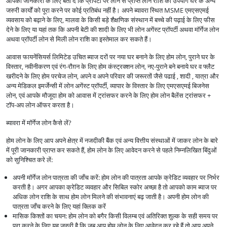
आपकी जानकारी के लिए बता दें कि प्रॉपर्टी पर लोन से प्राप्त लोन राशि का उपयोग घर के अन्य
जरुरी कार्यों को पूरा करने पर कोई प्रतिबंध नहीं है। अपने ब्यावरा स्थित MSME एमएसएमई
व्यवसाय को बढ़ाने के लिए, मालवा के किसी बड़े शैक्षणिक संस्थान में बच्चे की पढ़ाई के लिए फीस
देने के लिए या यहां तक कि अपनी बेटी की शादी के लिए भी लोन अगेंस्ट प्रॉपर्टी अथवा मॉर्गेज लोन
अथवा प्रॉपर्टी लोन से मिली लोन राशि का इस्तेमाल कर सकते हैं।
आवास फायनेंसियर्स लिमिटेड उचित ब्याज दरों पर नया घर बनाने के लिए होम लोन, पुराने घर के
विस्तार, नवीनीकरण एवं रंग-रौग़न के लिए होम कंस्ट्रक्शन लोन, नए-पुराने बने बनाये घर व फ्लैट
खरीदने के लिए होम परचेज लोन, अपने व अपने परिवार की जरूरतों जैसे पढाई , शादी , यात्रा और
अन्य मेडिकल इमर्जेन्सी में लोन अगेंस्ट प्रॉपर्टी, व्यापार के विस्तार के लिए एमएसएमई बिजनेस
लोन, एवं आपके मौजूदा होम को आवास में ट्रांसफर करने के लिए होम लोन बैलेंस ट्रांसफर +
टॉप-अप लोन ऑफर करता है।
ब्यावरा में मॉर्गेज लोन कैसे लें?
होम लोन के लिए आप अपने क्षेत्र में नजदीकी बैंक एवं अन्य वित्तीय संस्थाओं में जाकर लोन के बारे
में पूरी जानकारी प्राप्त कर सकते हैं, होम लोन के लिए आवेदन करने से पहले निम्नलिखित बिंदुओं
को सुनिश्चित करे लें:
अपनी मॉर्गेज लोन पात्रता की जाँच करें: होम लोन की पात्रता आपके क्रेडिट व्यवहार पर निर्भर
करती है। अगर आपका क्रेडिट व्यवहार और सिबिल स्कोर अच्छा है तो आपको काम ब्याज पर
अधिक लोन राशि के साथ होम लोन मिलने की संभावनाएं बढ़ जाती है। अपनी होम लोन की
पात्रता जाँच करने के लिए यहां क्लिक करें
मासिक किश्तों का चयन: होम लोन को बगैर किसी विलम्ब एवं अतिरिक्त शुल्क के सही समय पर
पूरा करने के लिए यह जरुरी है कि जब आप होम लोन के लिए आवेदन कर रहे हैं तो आप अपने