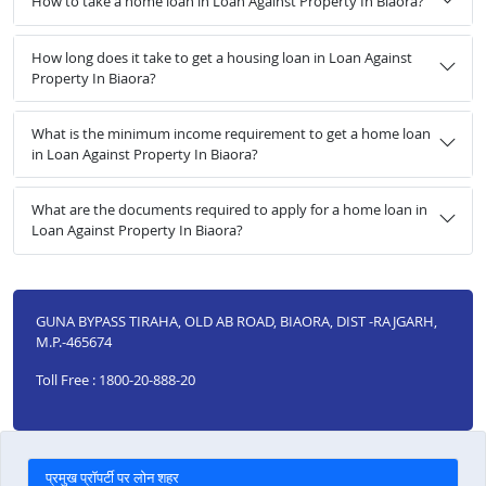
How to take a home loan in Loan Against Property In Biaora?
How long does it take to get a housing loan in Loan Against
Property In Biaora?
What is the minimum income requirement to get a home loan
in Loan Against Property In Biaora?
What are the documents required to apply for a home loan in
Loan Against Property In Biaora?
GUNA BYPASS TIRAHA, OLD AB ROAD, BIAORA, DIST -RAJGARH,
M.P.-465674
Toll Free : 1800-20-888-20
प्रमुख प्रॉपर्टी पर लोन शहर