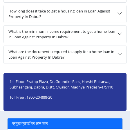
How long does it take to get a housing loan in Loan Against
Property In Dabra?
What is the minimum income requirement to get a home loan
in Loan Against Property In Dabra?
What are the documents required to apply for a home loan in
Loan Against Property In Dabra?
1st Floor, Pratap Plaza, Dr. Goundke Pass, Harshi Bhitarwa,
Subhashganj, Dabra, Distt. Gwalior, Madhya Pradesh-475110
Toll Free : 1800-20-888-20
प्रमुख प्रॉपर्टी पर लोन शहर